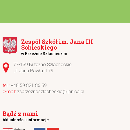
Zespół Szkół im. Jana III
Sobieskiego
w Brzeźnie Szlacheckim
Adres pocztowy:
77-139 Brzeźno Szlacheckie
ul. Jana Pawła II 79
+48 59 821 86 59
zsbrzeznoszlacheckie@lipnica.pl
Bądź z nami
Aktualności i informacje