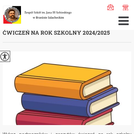
Jesteś tutaj:
Home
>
Aktualności
>
Wykaz podręczników i ...
WYKAZ PODRĘCZNIKÓW I ZESZYTÓW
ĆWICZEŃ NA ROK SZKOLNY 2024/2025