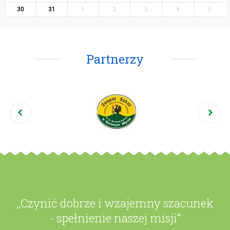
30
31
1
2
3
4
5
Partnerzy
,,Czynić dobrze i wzajemny szacunek
- spełnienie naszej misji”