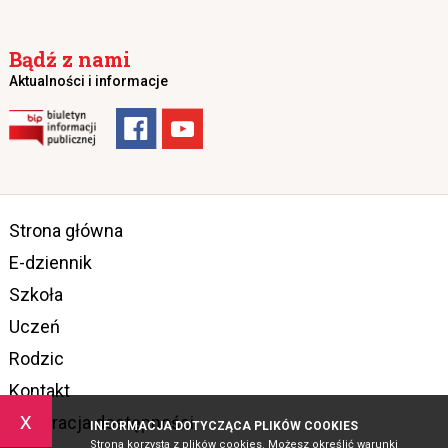
Bądź z nami
Aktualności i informacje
Strona główna
E-dziennik
Szkoła
Uczeń
Rodzic
Kontakt
x
Deklaracja dostępności
INFORMACJA DOTYCZĄCA PLIKÓW COOKIES
Strona korzysta z plików cookies. Możesz określić warunki