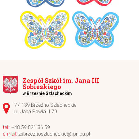
Zespół Szkół im. Jana III
Sobieskiego
w Brzeźnie Szlacheckim
Adres pocztowy:
77-139 Brzeźno Szlacheckie
ul. Jana Pawła II 79
+48 59 821 86 59
zsbrzeznoszlacheckie@lipnica.pl