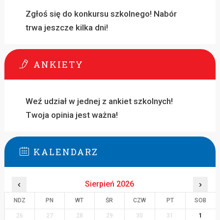
Zgłoś się do konkursu szkolnego! Nabór
trwa jeszcze kilka dni!
ANKIETY
Weź udział w jednej z ankiet szkolnych!
Twoja opinia jest ważna!
KALENDARZ
‹
Sierpień 2026
›
NDZ
PN
WT
ŚR
CZW
PT
SOB
26
27
28
29
30
31
1