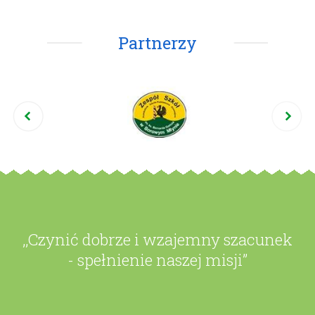
Partnerzy
,,Czynić dobrze i wzajemny szacunek
- spełnienie naszej misji”