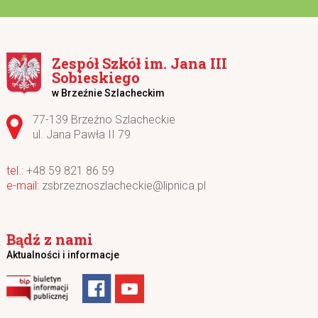
Zespół Szkół im. Jana III
Sobieskiego
w Brzeźnie Szlacheckim
Adres pocztowy:
77-139 Brzeźno Szlacheckie
ul. Jana Pawła II 79
+48 59 821 86 59
zsbrzeznoszlacheckie@lipnica.pl
Bądź z nami
Aktualności i informacje