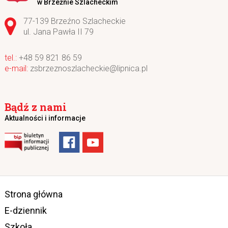
w Brzeźnie Szlacheckim
Adres pocztowy:
77-139 Brzeźno Szlacheckie
ul. Jana Pawła II 79
+48 59 821 86 59
zsbrzeznoszlacheckie@lipnica.pl
Bądź z nami
Aktualności i informacje
Strona główna
E-dziennik
Szkoła