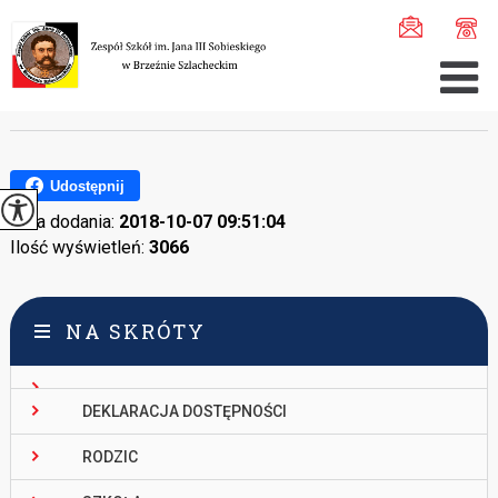
Jesteś tutaj:
Home
>
Uczeń
>
Pozostałe
>
Doradztwo zawodowe ...
DORADZTWO ZAWODOWE
Udostępnij
Data dodania:
2018-10-07 09:51:04
Ilość wyświetleń:
3066
NA SKRÓTY
DEKLARACJA DOSTĘPNOŚCI
RODZIC