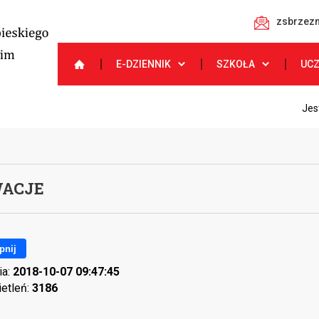
zsbrzezn
E-DZIENNIK
SZKOŁA
UC
Jes
ACJE
pnij
ia:
2018-10-07 09:47:45
ietleń:
3186