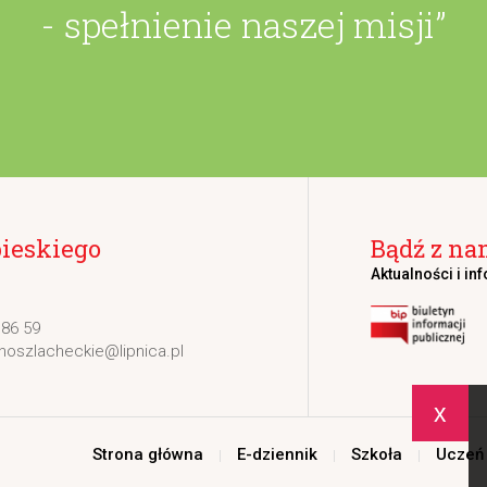
- spełnienie naszej misji”
bieskiego
Bądź z na
Aktualności i in
 86 59
noszlacheckie@lipnica.pl
x
Strona główna
E-dziennik
Szkoła
Uczeń