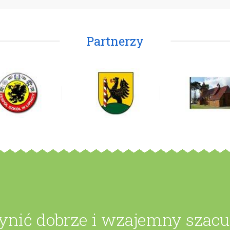
Partnerzy
zynić dobrze i wzajemny szac