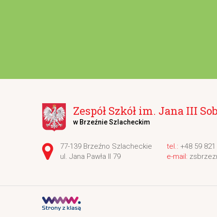
Zespół Szkół im. Jana III So
w Brzeźnie Szlacheckim
Adres pocztowy:
77-139 Brzeźno Szlacheckie
+48 59 821
ul. Jana Pawła II 79
zsbrzez