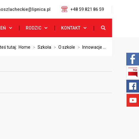
oszlacheckie@lipnica.pl
+48 59 821 86 59
ZEŃ
RODZIC
KONTAKT
teś tutaj:
Home
>
Szkoła
>
O szkole
>
Innowacje ...