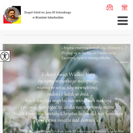
Jesteś tutaj:
Home
>
Aktualności
>
Życzenia na Wielkano ...
ŻYCZENIA NA WIELKANOC