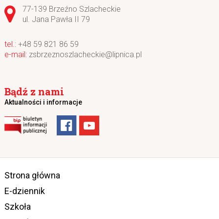
Adres pocztowy:
77-139 Brzeźno Szlacheckie
ul. Jana Pawła II 79
+48 59 821 86 59
zsbrzeznoszlacheckie@lipnica.pl
Bądź z nami
Aktualności i informacje
Strona główna
E-dziennik
Szkoła