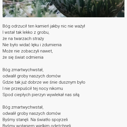
Bóg odrzucił ten kamień jakby nic nie ważył
I wstał tak lekko z grobu,
że na twarzach straży
Nie było widać lęku i zdumienia
Może nie zobaczyli nawet,
że się świat odmienia
Bóg zmartwychwstał,
odwalił groby naszych domów
Gdzie tak już dobrze we śnie dusznym było
I nie przepuścił tej nocy nikomu
Spod ciepłych pierzyn wywlekał nas siłą
Bóg zmartwychwstał,
odwalił groby naszych domów
Byśmy stanęli. Na światło spojrzeli
Byśmy wołaniem wielkim odetchnęli