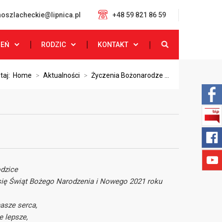
oszlacheckie@lipnica.pl
+48 59 821 86 59
ZEŃ
RODZIC
KONTAKT
utaj:
Home
>
Aktualności
>
Życzenia Bożonarodze ...
odzice
 się Świąt Bożego Narodzenia i Nowego 2021 roku
nasze serca,
e lepsze,