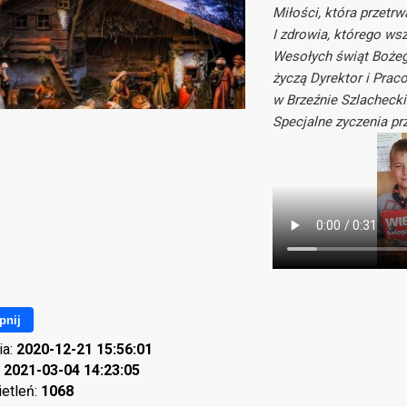
Miłości, która przetr
I zdrowia, którego ws
Wesołych świąt Bożeg
życzą Dyrektor i Prac
w Brzeźnie Szlacheck
Specjalne zyczenia prz
pnij
ia:
2020-12-21 15:56:01
:
2021-03-04 14:23:05
ietleń:
1068