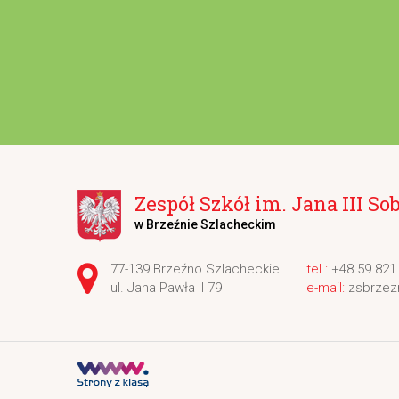
Zespół Szkół im. Jana III So
w Brzeźnie Szlacheckim
Adres pocztowy:
77-139 Brzeźno Szlacheckie
+48 59 821
ul. Jana Pawła II 79
zsbrzez