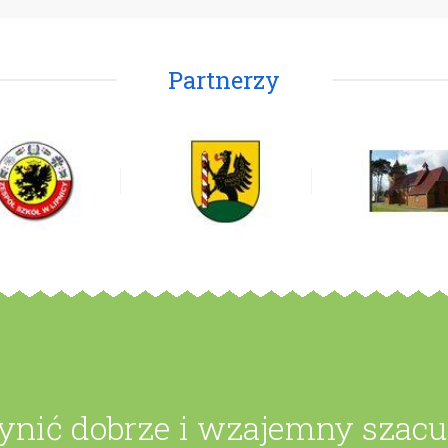
Partnerzy
zynić dobrze i wzajemny szac