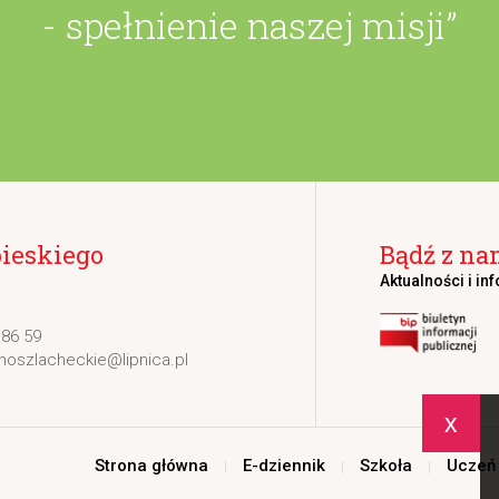
- spełnienie naszej misji”
bieskiego
Bądź z na
Aktualności i in
 86 59
noszlacheckie@lipnica.pl
x
Strona główna
E-dziennik
Szkoła
Uczeń