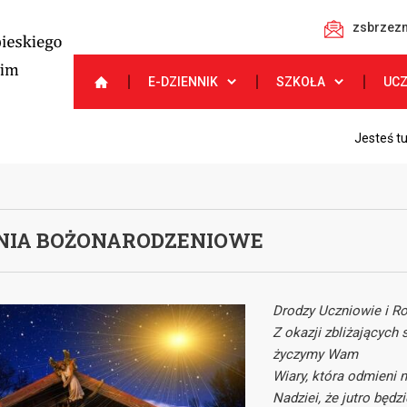
zsbrzezn
E-DZIENNIK
SZKOŁA
UC
Jesteś t
NIA BOŻONARODZENIOWE
Drodzy Uczniowie i R
Z okazji zbliżających
życzymy Wam
Wiary, która odmieni 
Nadziei, że jutro będzi