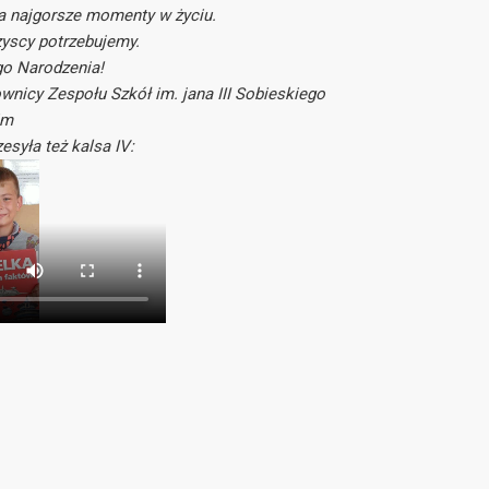
wa najgorsze momenty w życiu.
zyscy potrzebujemy.
o Narodzenia!
ownicy Zespołu Szkół im. jana III Sobieskiego
im
esyła też kalsa IV: