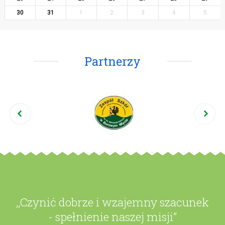
30
31
1
2
3
4
5
Partnerzy
,,Czynić dobrze i wzajemny szacunek
- spełnienie naszej misji”