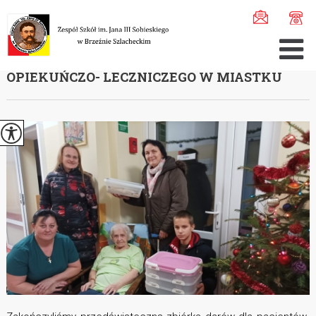
Jesteś tutaj:
Home
>
Aktualności
>
Zbiórka dla pacjentó ...
ZBIÓRKA DLA PACJENTÓW ZAKŁADU
OPIEKUŃCZO- LECZNICZEGO W MIASTKU