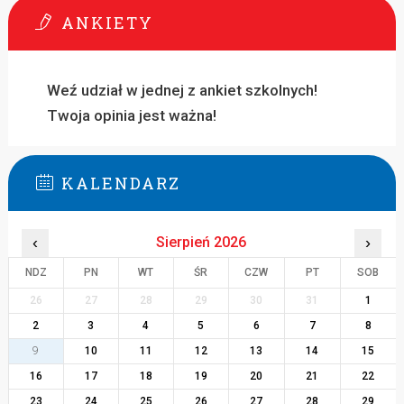
ANKIETY
Weź udział w jednej z ankiet szkolnych!
Twoja opinia jest ważna!
KALENDARZ
‹
Sierpień 2026
›
NDZ
PN
WT
ŚR
CZW
PT
SOB
26
27
28
29
30
31
1
2
3
4
5
6
7
8
9
10
11
12
13
14
15
16
17
18
19
20
21
22
23
24
25
26
27
28
29