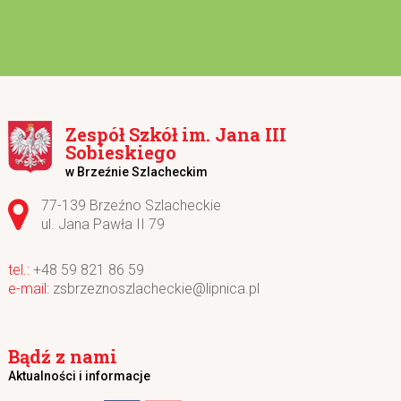
Zespół Szkół im. Jana III
Sobieskiego
w Brzeźnie Szlacheckim
Adres pocztowy:
77-139 Brzeźno Szlacheckie
ul. Jana Pawła II 79
+48 59 821 86 59
zsbrzeznoszlacheckie@lipnica.pl
Bądź z nami
Aktualności i informacje