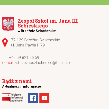
Zespół Szkół im. Jana III
Sobieskiego
w Brzeźnie Szlacheckim
Adres pocztowy:
77-139 Brzeźno Szlacheckie
ul. Jana Pawła II 79
+48 59 821 86 59
zsbrzeznoszlacheckie@lipnica.pl
Bądź z nami
Aktualności i informacje