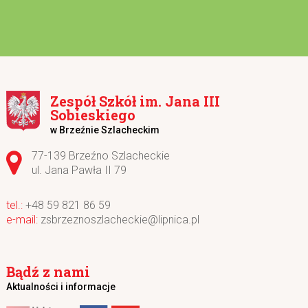
Zespół Szkół im. Jana III
Sobieskiego
w Brzeźnie Szlacheckim
Adres pocztowy:
77-139 Brzeźno Szlacheckie
ul. Jana Pawła II 79
+48 59 821 86 59
zsbrzeznoszlacheckie@lipnica.pl
Bądź z nami
Aktualności i informacje