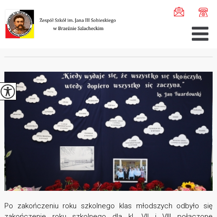
Jesteś tutaj:
Home
>
Aktualności
>
Zakończenie klasy VI ...
ZAKOŃCZENIE KLASY VIII
Po zakończeniu roku szkolnego klas młodszych odbyło się
zakończenie roku szkolnego dla kl. VII i VIII połączone