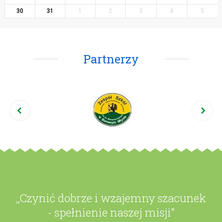
30
31
1
2
3
4
5
Partnerzy
,,Czynić dobrze i wzajemny szacunek
- spełnienie naszej misji”