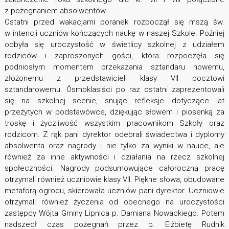
z pożegnaniem absolwentów.
Ostatni przed wakacjami poranek rozpoczął się mszą św.
w intencji uczniów kończących naukę w naszej Szkole. Poźniej
odbyła się uroczystość w świetlicy szkolnej z udziałem
rodziców i zaproszonych gości, która rozpoczęła się
podniosłym momentem przekazania sztandaru nowemu,
złożonemu z przedstawicieli klasy VII pocztowi
sztandarowemu. Ósmoklasiści po raz ostatni zaprezentowali
się na szkolnej scenie, snując refleksje dotyczące lat
przeżytych w podstawówce, dziękując słowem i piosenką za
troskę i życzliwość wszystkim pracownikom Szkoły oraz
rodzicom. Z rąk pani dyrektor odebrali świadectwa i dyplomy
absolwenta oraz nagrody - nie tylko za wyniki w nauce, ale
również za inne aktywności i działania na rzecz szkolnej
społeczności. Nagrody podsumowujące całoroczną pracę
otrzymali również uczniowie klasy VII. Piękne słowa, obudowane
metaforą ogrodu, skierowała uczniów pani dyrektor. Uczniowie
otrzymali również życzenia od obecnego na uroczystości
zastępcy Wójta Gminy Lipnica p. Damiana Nowackiego. Potem
nadszedł czas pożegnań przez p. Elżbietę Rudnik