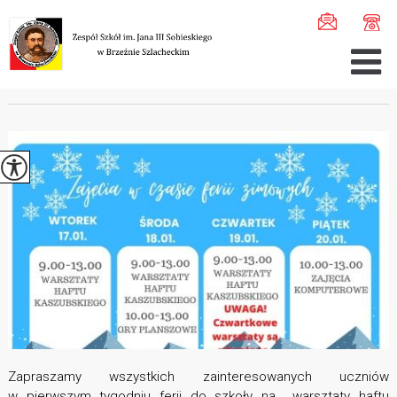
Jesteś tutaj:
Home
>
Aktualności
>
Zajęcia w czasie fer ...
ZAJĘCIA W CZASIE FERII
Zapraszamy wszystkich zainteresowanych uczniów
w pierwszym tygodniu ferii do szkoły na warsztaty haftu