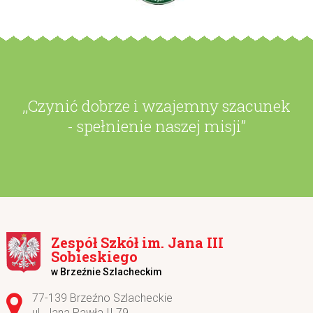
,,Czynić dobrze i wzajemny szacunek
- spełnienie naszej misji”
Zespół Szkół im. Jana III
Sobieskiego
w Brzeźnie Szlacheckim
Adres pocztowy:
77-139 Brzeźno Szlacheckie
ul. Jana Pawła II 79