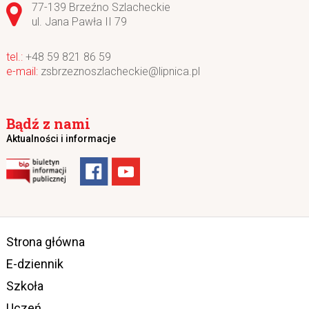
Adres pocztowy:
77-139 Brzeźno Szlacheckie
ul. Jana Pawła II 79
+48 59 821 86 59
zsbrzeznoszlacheckie@lipnica.pl
Bądź z nami
Aktualności i informacje
Strona główna
E-dziennik
Szkoła
Uczeń