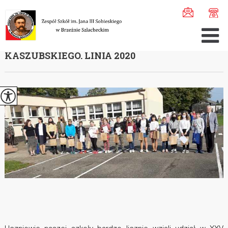
Jesteś tutaj:
Home
>
Aktualności
>
XXV Wojewódzki Konku ...
XXV WOJEWÓDZKI KONKURS HAFTU
KASZUBSKIEGO. LINIA 2020