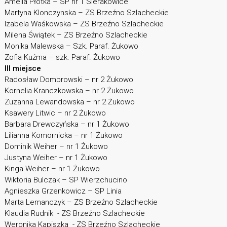
Amelia Płotka – SP nr 1 Sierakowice
Martyna Klonczynska – ZS Brzeźno Szlacheckie
Izabela Waśkowska – ZS Brzeźno Szlacheckie
Milena Świątek – ZS Brzeźno Szlacheckie
Monika Malewska – Szk. Paraf. Żukowo
Zofia Kuźma – szk. Paraf. Żukowo
III miejsce
Radosław Dombrowski – nr 2 Żukowo
Kornelia Kranczkowska – nr 2 Żukowo
Zuzanna Lewandowska – nr 2 Żukowo
Ksawery Litwic – nr 2 Żukowo
Barbara Drewczyńska – nr 1 Żukowo
Lilianna Komornicka – nr 1 Żukowo
Dominik Weiher – nr 1 Żukowo
Justyna Weiher – nr 1 Żukowo
Kinga Weiher – nr 1 Żukowo
Wiktoria Bulczak – SP Wierzchucino
Agnieszka Grzenkowicz – SP Linia
Marta Lemanczyk – ZS Brzeźno Szlacheckie
Klaudia Rudnik - ZS Brzeźno Szlacheckie
Weronika Kapiszka - ZS Brzeźno Szlacheckie