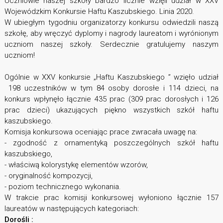
Uczniowie naszej szkoły bardzo licznie wzięli udział w XXV
Wojewódzkim Konkursie Haftu Kaszubskiego. Linia 2020.
W ubiegłym tygodniu organizatorzy konkursu odwiedzili naszą
szkołę, aby wręczyć dyplomy i nagrody laureatom i wyrónionym
uczniom naszej szkoły. Serdecznie gratulujemy naszym
uczniom!
Ogólnie w XXV konkursie „Haftu Kaszubskiego ” wzięło udział
198 uczestników w tym 84 osoby dorosłe i 114 dzieci, na
konkurs wpłynęło łącznie 435 prac (309 prac dorosłych i 126
prac dzieci) ukazujących piękno wszystkich szkół haftu
kaszubskiego.
Komisja konkursowa oceniając prace zwracała uwagę na:
- zgodność z ornamentyką poszczególnych szkół haftu
kaszubskiego,
- właściwą kolorystykę elementów wzorów,
- oryginalność kompozycji,
- poziom technicznego wykonania.
W trakcie prac komisji konkursowej wyłoniono łącznie 157
laureatów w następujących kategoriach:
Dorośli :