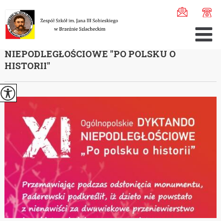
Jesteś tutaj:
Home
>
Aktualności
>
XI Ogólnopolskie Dyk ...
XI OGÓLNOPOLSKIE DYKTANDO
NIEPODLEGŁOŚCIOWE ''PO POLSKU O
HISTORII''