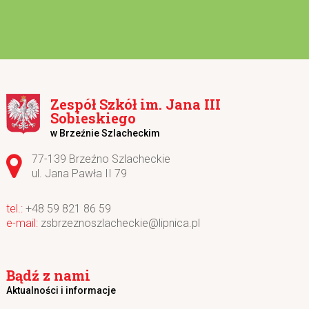
Zespół Szkół im. Jana III
Sobieskiego
w Brzeźnie Szlacheckim
Adres pocztowy:
77-139 Brzeźno Szlacheckie
ul. Jana Pawła II 79
+48 59 821 86 59
zsbrzeznoszlacheckie@lipnica.pl
Bądź z nami
Aktualności i informacje