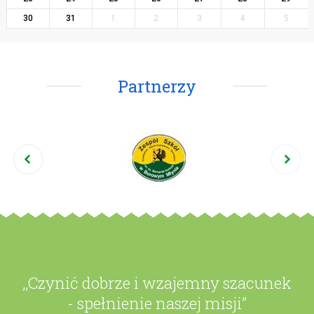
30
31
1
2
3
4
5
Partnerzy
,,Czynić dobrze i wzajemny szacunek
- spełnienie naszej misji”