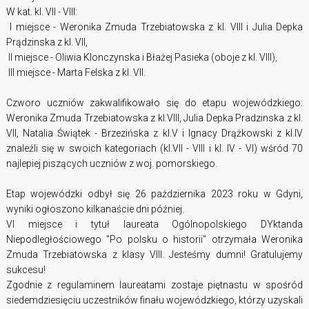
W kat. kl. VII - VIII:
I miejsce - Weronika Zmuda Trzebiatowska z kl. VIII i Julia Depka
Prądzinska z kl. VII,
II miejsce - Oliwia Klonczynska i Błażej Pasieka (oboje z kl. VIII),
III miejsce - Marta Felska z kl. VII.
Czworo uczniów zakwalifikowało się do etapu wojewódzkiego:
Weronika Zmuda Trzebiatowska z kl.VIII, Julia Depka Pradzinska z kl.
VII, Natalia Świątek - Brzezińska z kl.V i Ignacy Drążkowski z kl.IV
znaleźli się w swoich kategoriach (kl.VII - VIII i kl. IV - VI) wśród 70
najlepiej piszących uczniów z woj. pomorskiego.
Etap wojewódzki odbył się 26 października 2023 roku w Gdyni,
wyniki ogłoszono kilkanaście dni później.
VI miejsce i tytuł laureata Ogólnopolskiego DYktanda
Niepodległościowego "Po polsku o historii" otrzymała Weronika
Zmuda Trzebiatowska z klasy VIII. Jesteśmy dumni! Gratulujemy
sukcesu!
Zgodnie z regulaminem laureatami zostaje piętnastu w spośród
siedemdziesięciu uczestników finału wojewódzkiego, którzy
uzyskali