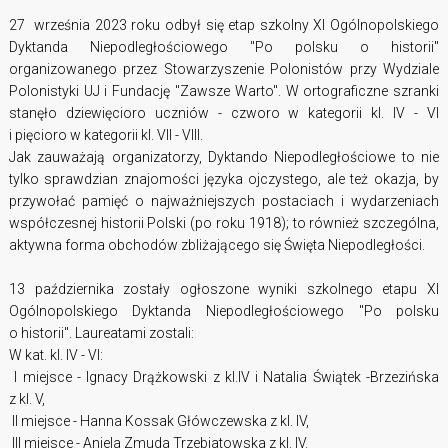
27 września 2023 roku odbył się etap szkolny XI Ogólnopolskiego
Dyktanda Niepodległościowego "Po polsku o historii"
organizowanego przez Stowarzyszenie Polonistów przy Wydziale
Polonistyki UJ i Fundację "Zawsze Warto". W ortograficzne szranki
stanęło dziewięcioro uczniów - czworo w kategorii kl. IV - VI
i pięcioro w kategorii kl. VII - VIII.
Jak zauważają organizatorzy, Dyktando Niepodległościowe to nie
tylko sprawdzian znajomości języka ojczystego, ale też okazja, by
przywołać pamięć o najważniejszych postaciach i wydarzeniach
współczesnej historii Polski (po roku 1918); to również szczególna,
aktywna forma obchodów zbliżającego się Święta Niepodległości.
13 października zostały ogłoszone wyniki szkolnego etapu XI
Ogólnopolskiego Dyktanda Niepodległościowego "Po polsku
o historii". Laureatami zostali:
W kat. kl. IV - VI:
I miejsce - Ignacy Drążkowski z kl.IV i Natalia Świątek -Brzezińska
z kl. V,
II miejsce - Hanna Kossak Główczewska z kl. IV,
III miejsce - Aniela Zmuda Trzebiatowska z kl. IV.