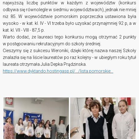
najwyższą liczbę punktów w każdym z województw (konkurs
odbywa się równolegle w siedmiu województwach), jednak nie mniej
niż 85. W województwie pomorskim poprzeczka ustawiona była
wysoko - w kat. kl. IV - VI trzeba było uzyskać przynajmniej 92 p, a w
kat. kl. VII - VIII - 87,5 p.
Warto dodać, że laureaci tego konkursu mogą otrzymać 2 punkty
w postępowaniu rekrutacyjnym do szkoły średniej.
Cieszymy się z sukcesu Weroniki, dzięki której nazwa naszej Szkoły
znalazła się na liście laureatów po raz kolejny - w ubiegłym roku tytuł
laureata otrzymała Julia Depka Prądzinska.
https://www.dyktando.hostingasp.pl/.../lista.pomorskie...