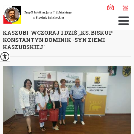
Jesteś tutaj:
Home
>
Aktualności
>
XI edycji wojewódzki ...
XI EDYCJI WOJEWÓDZKIEGO KONKURSU
KASZUBI WCZORAJ I DZIŚ ,,KS. BISKUP
KONSTANTYN DOMINIK -SYN ZIEMI
KASZUBSKIEJ''