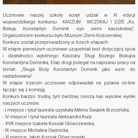
Uczniowie naszej szkoły wzięli udział w XI edycji
wojewódzkiego konkursu KASZUBI WCZORAJ I DZIŚ ,,Ks.
Biskup Konstantyn Dominik -syn ziemi kaszubskiej".
Organizatorem konkursu było Muzeum Ziemi Kościerskiej.
Konkurs został przeprowadzony w trzech etapach.
W etapie pierwszym uczniowie uzupełniali test dotyczący życia
i działalności wybitnego Kaszuby Sługi Bożego Biskupa
Konstantyna Dominika, Etap drugi polegał na napisaniu pracy na
temat: ,,Sługa Boży Konstantyn Dominik jako wzór do
naśladowania".
W etapie trzecim uczniowie odpowiadali na pytania on-line
łącząc się z komisją.
Konkurs bardzo trudny, tym bardziej cieszą nas wysokie wyniki
naszych uczniów:
- I miejsce i tytuł laureata uzyskała Milena Świątek Brzezińska,
- IV miejsce i tytuł laureata Aleksandra Kurp
- XVIII miejsce Izabela Kossak Główczewska,
- IX miejsce Michalina Owśnicka,
- XI miejsce Jakub Kossak Glówczewski,