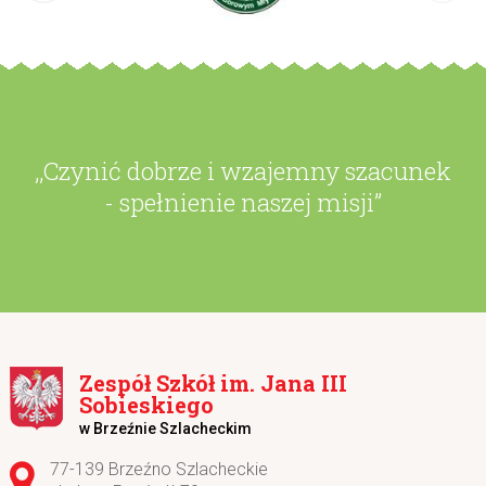
,,Czynić dobrze i wzajemny szacunek
- spełnienie naszej misji”
Zespół Szkół im. Jana III
Sobieskiego
w Brzeźnie Szlacheckim
Adres pocztowy:
77-139 Brzeźno Szlacheckie