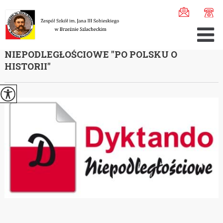
Jesteś tutaj:
Home
>
Aktualności
>
X Ogólnopolskie Dykt ...
X OGÓLNOPOLSKIE DYKTANDO
NIEPODLEGŁOŚCIOWE ''PO POLSKU O
HISTORII''