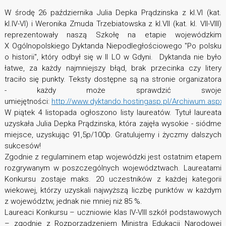
W środę 26 października Julia Depka Prądzinska z kl.VI (kat.
kl.IV-VI) i Weronika Zmuda Trzebiatowska z kl.VII (kat. kl. VII-VIII)
reprezentowały naszą Szkołę na etapie wojewódzkim
X Ogólnopolskiego Dyktanda Niepodległościowego "Po polsku
o historii", który odbył się w II LO w Gdyni. Dyktanda nie było
łatwe, za każdy najmniejszy błąd, brak przecinka czy litery
traciło się punkty. Teksty dostępne są na stronie organizatora
- każdy może sprawdzić swoje
umiejętności:
http://www.dyktando.hostingasp.pl/Archiwum.aspx
W piątek 4 listopada ogłoszono listy laureatów. Tytuł laureata
uzyskała Julia Depka Prądzinska, która zajęła wysokie - siódme
miejsce, uzyskując 91,5p/100p. Gratulujemy i życzmy dalszych
sukcesów!
Zgodnie z regulaminem etap wojewódzki jest ostatnim etapem
rozgrywanym w poszczególnych województwach. Laureatami
Konkursu zostaje maks. 20 uczestników z każdej kategorii
wiekowej, którzy uzyskali najwyższą liczbę punktów w każdym
z województw, jednak nie mniej niż 85 %.
Laureaci Konkursu – uczniowie klas IV-VIII szkół podstawowych
– zgodnie z Rozporządzeniem Ministra Edukacji Narodowej