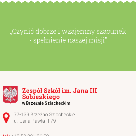
,,Czynić dobrze i wzajemny szacunek
- spełnienie naszej misji”
Zespół Szkół im. Jana III
Sobieskiego
w Brzeźnie Szlacheckim
Adres pocztowy:
77-139 Brzeźno Szlacheckie
ul. Jana Pawła II 79