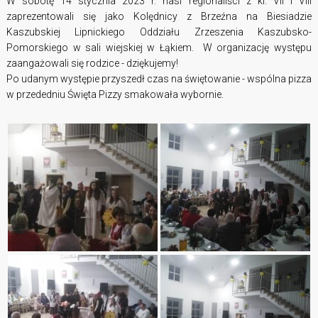
W sobotę 14 stycznia 2023 r. nasi regionaliści z kl. VII i VIII
zaprezentowali się jako Kolędnicy z Brzeźna na Biesiadzie
Kaszubskiej Lipnickiego Oddziału Zrzeszenia Kaszubsko-
Pomorskiego w sali wiejskiej w Łąkiem. W organizację występu
zaangażowali się rodzice - dziękujemy!
Po udanym występie przyszedł czas na świętowanie - wspólna pizza
w przededniu Święta Pizzy smakowała wybornie.