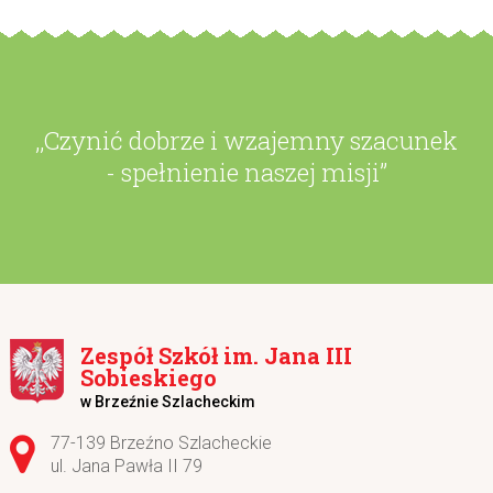
,,Czynić dobrze i wzajemny szacunek
- spełnienie naszej misji”
Zespół Szkół im. Jana III
Sobieskiego
w Brzeźnie Szlacheckim
Adres pocztowy:
77-139 Brzeźno Szlacheckie
ul. Jana Pawła II 79