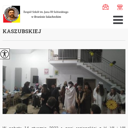
Jesteś tutaj:
Home
>
Aktualności
>
Występ regionalistów ...
WYSTĘP REGIONALISTÓW NA BIESIADZIE
KASZUBSKIEJ