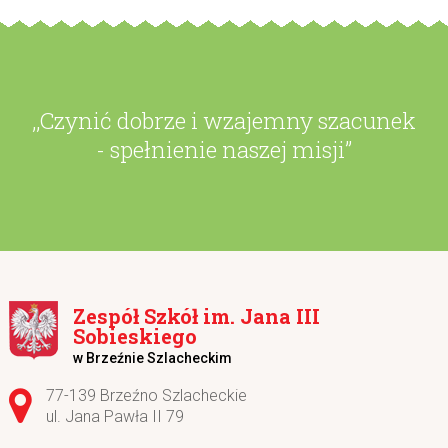
,,Czynić dobrze i wzajemny szacunek
- spełnienie naszej misji”
Zespół Szkół im. Jana III
Sobieskiego
w Brzeźnie Szlacheckim
Adres pocztowy:
77-139 Brzeźno Szlacheckie
ul. Jana Pawła II 79