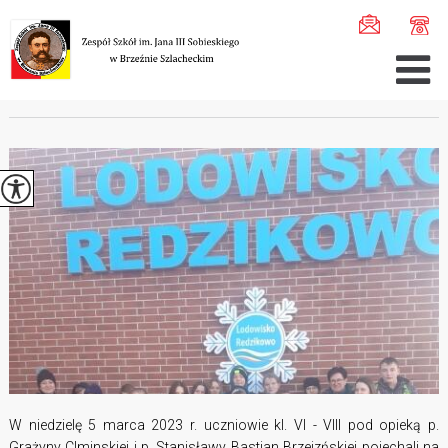
Jesteś tutaj:
Home
>
Aktualności
>
Wyjazd do Redzikowa ...
WYJAZD DO REDZIKOWA
W niedzielę 5 marca 2023 r. uczniowie kl. VI - VIII pod opieką p.
Grażyny CIminskiej i p. Stanisławy Bastian Brzeizńskiej pojechali na