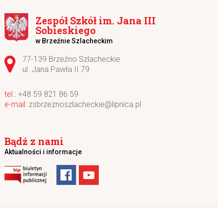
Zespół Szkół im. Jana III
Sobieskiego
w Brzeźnie Szlacheckim
Adres pocztowy:
77-139 Brzeźno Szlacheckie
ul. Jana Pawła II 79
+48 59 821 86 59
zsbrzeznoszlacheckie@lipnica.pl
Bądź z nami
Aktualności i informacje