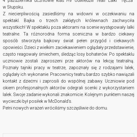
4 października uczniowie klas I-IV odwiedzili Teatr Lalki "Tęcza"
w Słupsku.
Z niecierpliwością zasiedliśmy na widowni w oczekiwaniu na
spektakl. Bajka o trzech zaklętych królewnach zachwyciła
wszystkich! W spektaklu poza aktorami na scenie występowały lalki
teatralne. Ta różnorodna forma sceniczna w bardzo ciekawy
sposób stworzyła bajkowy świat pełen przygód i ciekawych
opowieści. Dzieci z wielkim zaciekawieniem oglądały przedstawienie,
często reagowały śmiechem, śledząc losy bohaterów. Po spektaklu
uczniowie zostali zaproszeni prze aktorów na lekcję teatralną.
Poznały tajniki pracy w teatrze, zapoznały się z rodzajami lalek,
oglądały ich wykonanie. Pracownicy teatru bardzo szybko nawiązali
kontakt z dziećmi i zaprosili do wspólnej zabawy. Uczniowie pod
okiem profesjonalnych aktorów odegrali scenki z wykorzystaniem
lalek. Swoje zadanie wykonali znakomicie.
Kolejnym punktem naszej
wycieczki był posiłek w McDonald's.
Pełni nowych wrażeń wróciliśmy szczęśliwie do domu.