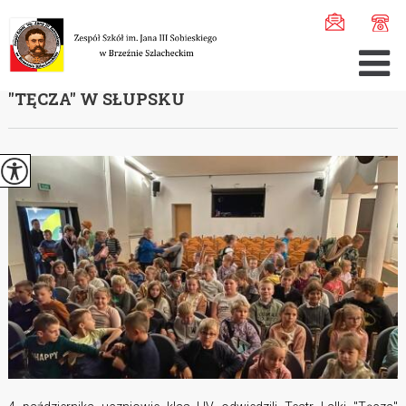
Jesteś tutaj:
Home
>
Aktualności
>
Wycieczka kl. I - IV ...
WYCIECZKA KL. I - IV DO TEATRU LALKI
''TĘCZA'' W SŁUPSKU