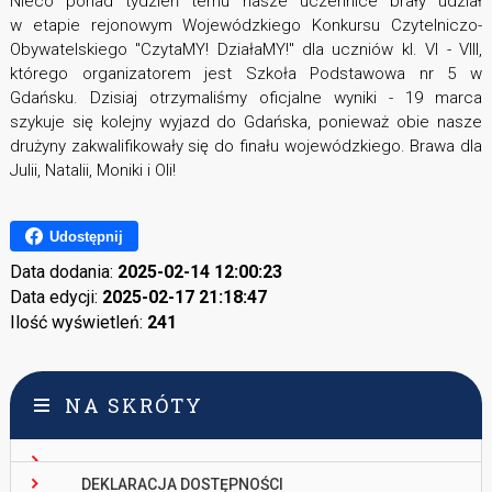
Nieco ponad tydzień temu nasze uczennice brały udział
w etapie rejonowym Wojewódzkiego Konkursu Czytelniczo-
Obywatelskiego "CzytaMY! DziałaMY!" dla uczniów kl. VI - VIII,
którego organizatorem jest Szkoła Podstawowa nr 5 w
Gdańsku. Dzisiaj otrzymaliśmy oficjalne wyniki - 19 marca
szykuje się kolejny wyjazd do Gdańska, ponieważ obie nasze
drużyny zakwalifikowały się do finału wojewódzkiego. Brawa dla
Julii, Natalii, Moniki i Oli!
Udostępnij
Data dodania:
2025-02-14 12:00:23
Data edycji:
2025-02-17 21:18:47
Ilość wyświetleń:
241
NA SKRÓTY
DEKLARACJA DOSTĘPNOŚCI