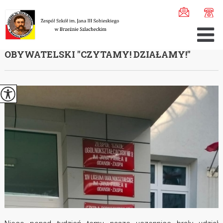
Jesteś tutaj:
Home
>
Aktualności
>
Wojewódzki Konkurs C ...
WOJEWÓDZKI KONKURS CZYTELNICZO-
OBYWATELSKI ''CZYTAMY! DZIAŁAMY!''