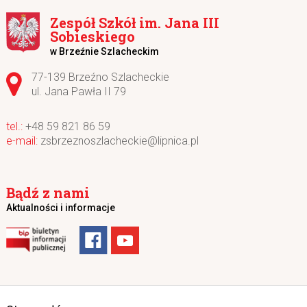
Zespół Szkół im. Jana III
Sobieskiego
w Brzeźnie Szlacheckim
Adres pocztowy:
77-139 Brzeźno Szlacheckie
ul. Jana Pawła II 79
+48 59 821 86 59
zsbrzeznoszlacheckie@lipnica.pl
Bądź z nami
Aktualności i informacje