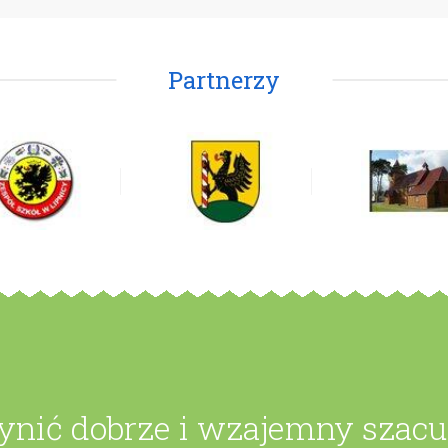
Partnerzy
zynić dobrze i wzajemny szac