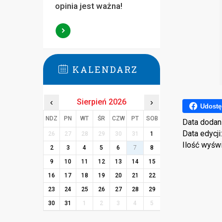
opinia jest ważna!
KALENDARZ
‹
Sierpień 2026
›
Udostę
NDZ
PN
WT
ŚR
CZW
PT
SOB
Data dodan
Data edycji
26
27
28
29
30
31
1
Ilość wyśw
2
3
4
5
6
7
8
9
10
11
12
13
14
15
16
17
18
19
20
21
22
23
24
25
26
27
28
29
30
31
1
2
3
4
5