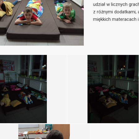
udział w licznych grac
z różnymi dodatkami, a
miękkich materacach i