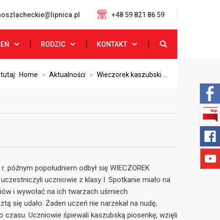
oszlacheckie@lipnica.pl
+48 59 821 86 59
ZEŃ
RODZIC
KONTAKT
 tutaj:
Home
>
Aktualności
>
Wieczorek kaszubski ...
21 r. późnym popołudniem odbył się WIECZOREK
czestniczyli uczniowie z klasy I. Spotkanie miało na
iów i wywołać na ich twarzach uśmiech
ztą się udało. Żaden uczeń nie narzekał na nudę,
o czasu. Uczniowie śpiewali kaszubską piosenkę, wzięli