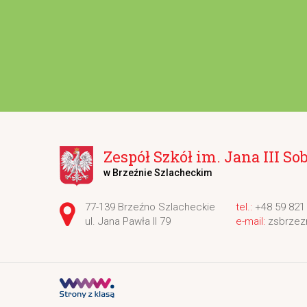
Zespół Szkół im. Jana III So
w Brzeźnie Szlacheckim
Adres pocztowy:
77-139 Brzeźno Szlacheckie
+48 59 821
ul. Jana Pawła II 79
zsbrzez