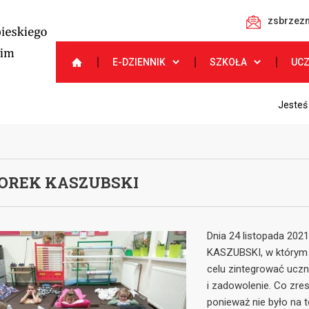
zsbrzezn
E-DZIENNIK
SZKOŁA
UC
Jesteś
OREK KASZUBSKI
Dnia 24 listopada 20
KASZUBSKI, w którym u
celu zintegrować uczn
i zadowolenie. Co zres
ponieważ nie było na t