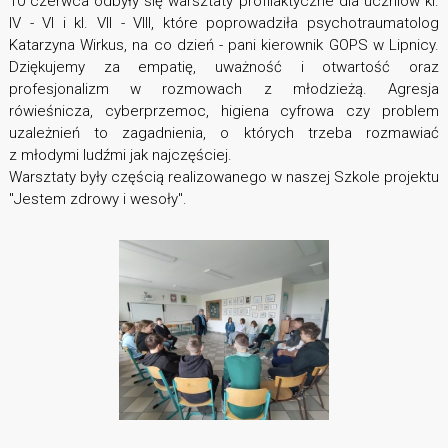
10 czerwca odbyły się warsztaty profilaktyczne dla uczniów kl.
IV - VI i kl. VII - VIII, które poprowadziła psychotraumatolog
Katarzyna Wirkus, na co dzień - pani kierownik GOPS w Lipnicy.
Dziękujemy za empatię, uważność i otwartość oraz
profesjonalizm w rozmowach z młodzieżą. Agresja
rówieśnicza, cyberprzemoc, higiena cyfrowa czy problem
uzależnień to zagadnienia, o których trzeba rozmawiać
z młodymi ludźmi jak najczęściej.
Warsztaty były częścią realizowanego w naszej Szkole projektu
"Jestem zdrowy i wesoły".