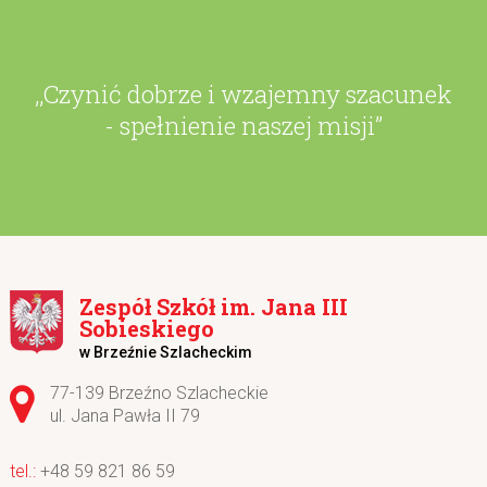
,,Czynić dobrze i wzajemny szacunek
- spełnienie naszej misji”
Zespół Szkół im. Jana III
Sobieskiego
w Brzeźnie Szlacheckim
Adres pocztowy:
77-139 Brzeźno Szlacheckie
ul. Jana Pawła II 79
+48 59 821 86 59