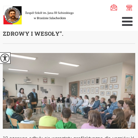
Jesteś tutaj:
Home
>
Aktualności
>
Warsztaty profilakty ...
WARSZTATY PROFILAKTYCZNE ,, JESTEM
ZDROWY I WESOŁY''.