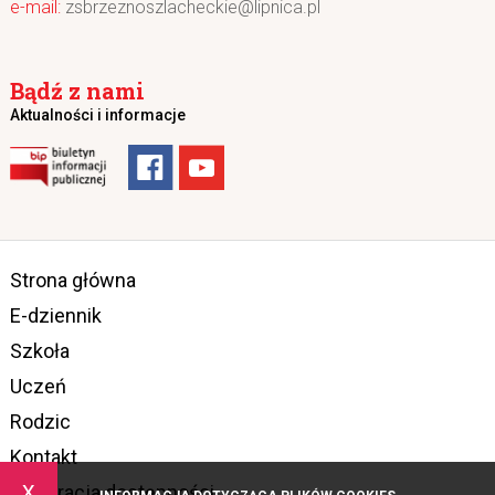
zsbrzeznoszlacheckie@lipnica.pl
Bądź z nami
Aktualności i informacje
Strona główna
E-dziennik
Szkoła
Uczeń
Rodzic
Kontakt
x
Deklaracja dostępności