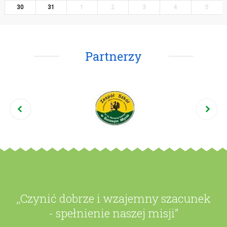
30
31
1
2
3
4
5
Partnerzy
,,Czynić dobrze i wzajemny szacunek
- spełnienie naszej misji”