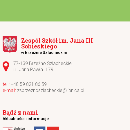
Zespół Szkół im. Jana III
Sobieskiego
w Brzeźnie Szlacheckim
Adres pocztowy:
77-139 Brzeźno Szlacheckie
ul. Jana Pawła II 79
+48 59 821 86 59
zsbrzeznoszlacheckie@lipnica.pl
Bądź z nami
Aktualności i informacje