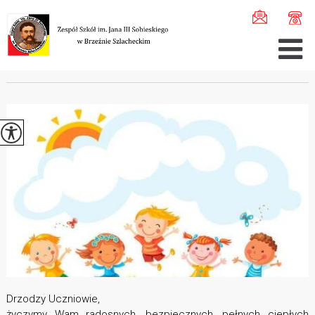
Jesteś tutaj:
Home
>
Aktualności
>
Wakacje ...
WAKACJE
Drzodzy Uczniowie,
życzymy Wam radosnych, bezpiecznych, pełnych ciepłych