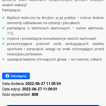
wrażeń wakacji!
Pamiętajcie:
Bądźcie widoczni na drodze i w jej pobliżu – noście drobne
elementy odblaskowe na odzieży i plecakach;
pamiętajcie o telefonach alarmowych – numer alarmowy:
112;
myślcie i przewidujcie konsekwencje swoich zachowań;
przestrzegajcie poleceń osób obsługujących obiekty
sportowe i zwracajcie uwagę na znaki ostrzegające przed
niebezpieczeństwem;
używajcie kasków chroniących głowę – na rowerze, rolkach.
Udostępnij
Data dodania:
2022-06-27 11:05:54
Data edycji:
2022-06-27 11:09:01
Ilość wyświetleń:
808