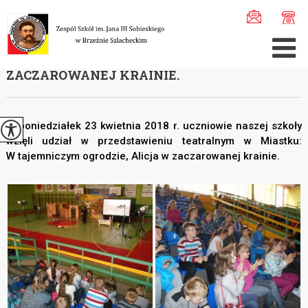
Jesteś tutaj:
Home
>
Szkoła
>
Arc ...
>
Arc ...
>
W tajem ...
W TAJEMNICZYM OGRODZIE, ALICJA W
ZACZAROWANEJ KRAINIE.
W poniedziałek 23 kwietnia 2018 r. uczniowie naszej szkoły
wzięli udział w przedstawieniu teatralnym w Miastku:
W tajemniczym ogrodzie, Alicja w zaczarowanej krainie.