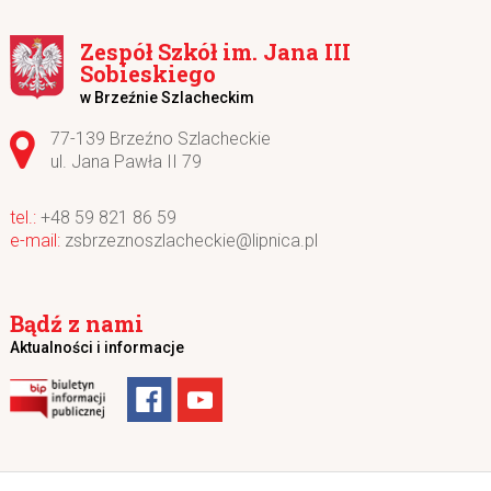
Zespół Szkół im. Jana III
Sobieskiego
w Brzeźnie Szlacheckim
Adres pocztowy:
77-139 Brzeźno Szlacheckie
ul. Jana Pawła II 79
+48 59 821 86 59
zsbrzeznoszlacheckie@lipnica.pl
Bądź z nami
Aktualności i informacje