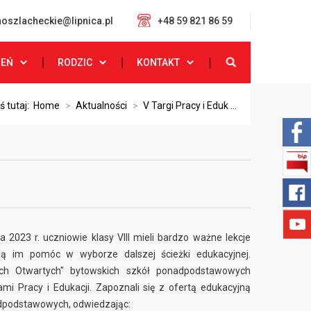
oszlacheckie@lipnica.pl
+48 59 821 86 59
ZEŃ
RODZIC
KONTAKT
ś tutaj:
Home
>
Aktualności
>
V Targi Pracy i Eduk ...
 2023 r. uczniowie klasy VIII mieli bardzo ważne lekcje
ą im pomóc w wyborze dalszej ścieżki edukacyjnej.
ach Otwartych" bytowskich szkół ponadpodstawowych
mi Pracy i Edukacji. Zapoznali się z ofertą edukacyjną
dpodstawowych, odwiedzając: