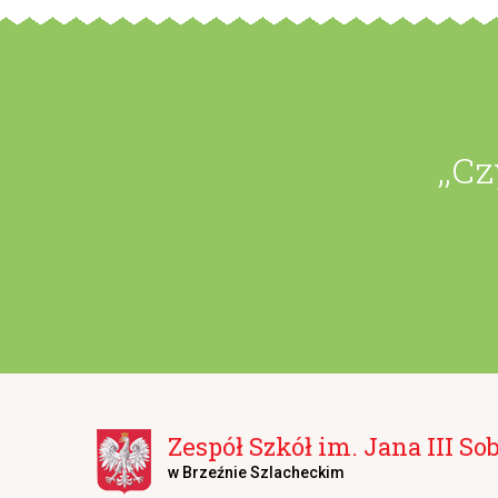
,,C
Zespół Szkół im. Jana III So
w Brzeźnie Szlacheckim