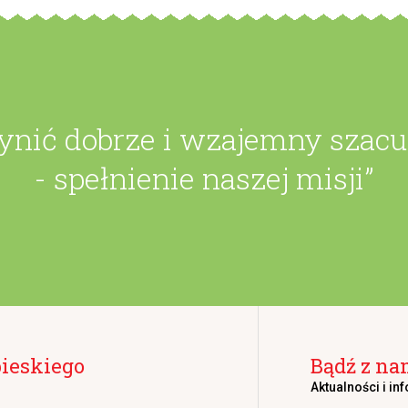
zynić dobrze i wzajemny szac
- spełnienie naszej misji”
bieskiego
Bądź z na
Aktualności i in