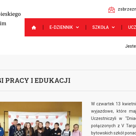
zsbrzezn
E-DZIENNIK
SZKOŁA
UC
Jeste
I PRACY I EDUKACJI
W czwartek 13 kwietnia
wyjazdowe, które maj
Uczestniczyli w "Dni
połączonych z V Targa
bytowskich szkół pona