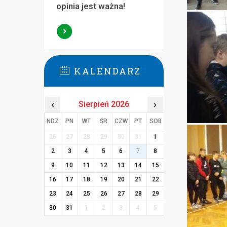
opinia jest ważna!
KALENDARZ
‹
Sierpień 2026
›
NDZ
PN
WT
ŚR
CZW
PT
SOB
26
27
28
29
30
31
1
2
3
4
5
6
7
8
9
10
11
12
13
14
15
16
17
18
19
20
21
22
23
24
25
26
27
28
29
30
31
1
2
3
4
5