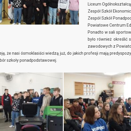
Liceum Ogólnokształcą
Zespół Szkół Ekonomi
Zespół Szkół Ponadpo
Powiatowe Centrum Ed
Ponadto w sali sportow
było również określi
zawodowych z Powiato
ę, że nasi ósmoklasiści wiedzą już, do jakich profesji mają predyspo
ybór szkoły ponadpodstawowej.