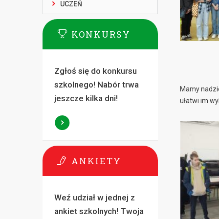
UCZEŃ
KONKURSY
Zgłoś się do konkursu
szkolnego! Nabór trwa
Mamy nadziej
jeszcze kilka dni!
ułatwi im w
ANKIETY
Weź udział w jednej z
ankiet szkolnych! Twoja