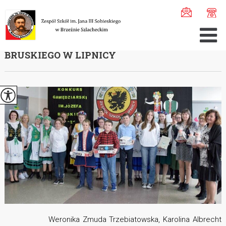
Jesteś tutaj:
Home
>
Aktualności
>
V Konkurs Gawędziars ...
V KONKURS GAWĘDZIARSKI IM. JÓZEFA
BRUSKIEGO W LIPNICY
Weronika Zmuda Trzebiatowska, Karolina Albrecht