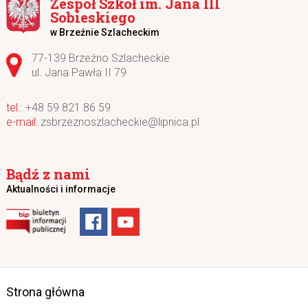
Zespół Szkół im. Jana III
Sobieskiego
w Brzeźnie Szlacheckim
Adres pocztowy:
77-139 Brzeźno Szlacheckie
ul. Jana Pawła II 79
+48 59 821 86 59
zsbrzeznoszlacheckie@lipnica.pl
Bądź z nami
Aktualności i informacje
Strona główna