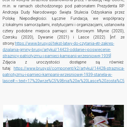
m.in. w ramach obchodzonego pod patronatem Prezydenta RP
Andrzeja Dudy Narodowego Święta Stulecia Odzyskania przez
Polskę Niepodległości. Łącznie Fundacja, we współpracy
z lokalnymi samorządami, instytucjami i organizacjami, ustanowiła
cztery podobne miejsca pamięci: w Borowym Młynie (2020),
Czersku (2020), Dywanie (2021) i Lasce (2022). [inf. ze
strony:
https://www.brusy.pl/tekst-latwy-do-czytania-etr-zakres-
dzialania-gminy-brusy/artykul/14423-oddanie-i-poswiecenie-
straznicy-patriotyzmu-i-pamieci-kampanii-wrzesniowej-1939]
Zdjęcia z uroczystości dostępne są również
tutaj:
https://www.brusy.pl/component/k2/artykul/14428-straznica-
patriotyzmu-i-pamieci-kampanii-wrzesniowej-1939-stanela-w-
lasce#:~:text=17%20wrze%C5%9Bnia%20w%20Lasce%20zosta%C5