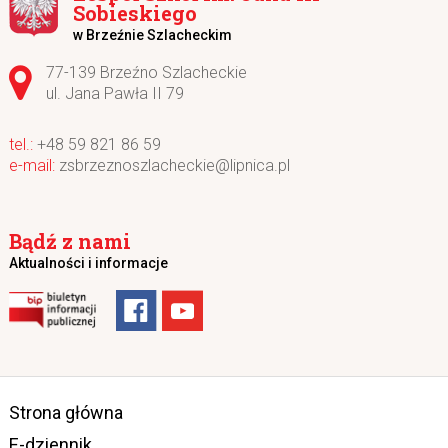
Sobieskiego
w Brzeźnie Szlacheckim
Adres pocztowy:
77-139 Brzeźno Szlacheckie
ul. Jana Pawła II 79
+48 59 821 86 59
zsbrzeznoszlacheckie@lipnica.pl
Bądź z nami
Aktualności i informacje
Strona główna
E-dziennik