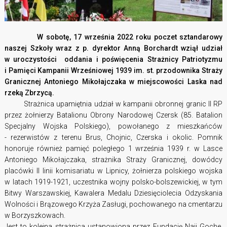
W sobotę, 17 września 2022 roku poczet sztandarowy
naszej Szkoły wraz z p. dyrektor Anną Borchardt wziął udział
w uroczystości oddania i poświęcenia Strażnicy Patriotyzmu
i Pamięci Kampanii Wrześniowej 1939 im. st. przodownika Straży
Granicznej Antoniego Mikołajczaka w miejscowości Laska nad
rzeką Zbrzycą.
Strażnica upamiętnia udział w kampanii obronnej granic II RP
przez żołnierzy Batalionu Obrony Narodowej Czersk (85. Batalion
Specjalny Wojska Polskiego), powołanego z mieszkańców
- rezerwistów z terenu Brus, Chojnic, Czerska i okolic. Pomnik
honoruje również pamięć poległego 1 września 1939 r. w Lasce
Antoniego Mikołajczaka, strażnika Straży Granicznej, dowódcy
placówki II linii komisariatu w Lipnicy, żołnierza polskiego wojska
w latach 1919-1921, uczestnika wojny polsko-bolszewickiej, w tym
Bitwy Warszawskiej, Kawalera Medalu Dziesięciolecia Odzyskania
Wolności i Brązowego Krzyża Zasługi, pochowanego na cmentarzu
w Borzyszkowach.
Jest to kolejna strażnica ustanowiona przez Fundację Naji Goche,