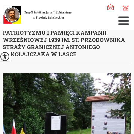
Jesteś tutaj:
Home
>
Aktualności
>
Uroczystość poświęce ...
UROCZYSTOŚĆ POŚWIĘCENIA STRAŻNICY
PATRIOTYZMU I PAMIĘCI KAMPANII
WRZEŚNIOWEJ 1939 IM. ST. PRZODOWNIKA
STRAŻY GRANICZNEJ ANTONIEGO
MIKOŁAJCZAKA W LASCE