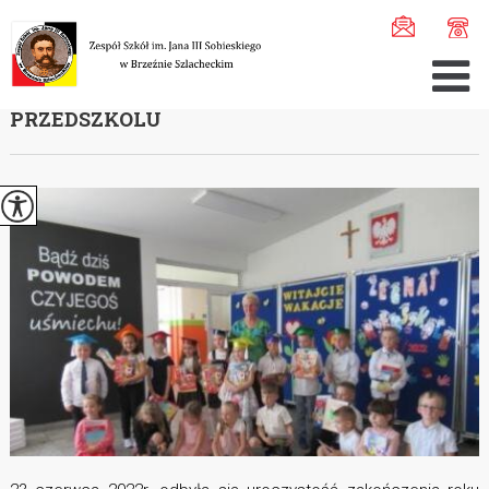
Jesteś tutaj:
Home
>
Aktualności
>
Uroczyste zakończeni ...
UROCZYSTE ZAKOŃCZENIE ROKU W
PRZEDSZKOLU