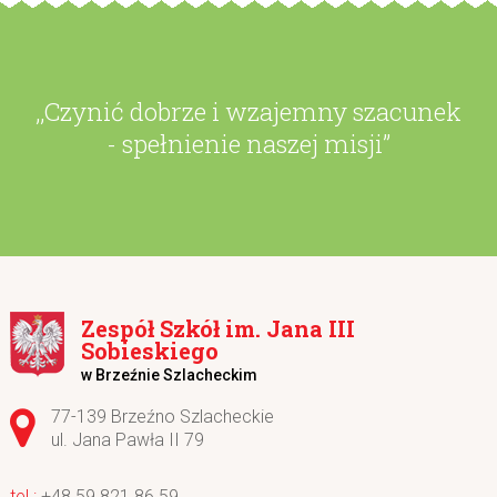
,,Czynić dobrze i wzajemny szacunek
- spełnienie naszej misji”
Zespół Szkół im. Jana III
Sobieskiego
w Brzeźnie Szlacheckim
Adres pocztowy:
77-139 Brzeźno Szlacheckie
ul. Jana Pawła II 79
+48 59 821 86 59