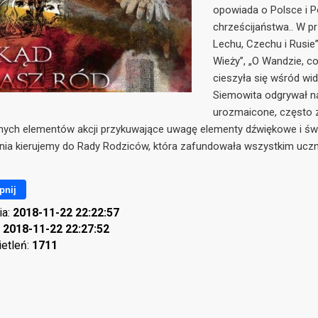
opowiada o Polsce i P
chrześcijaństwa.. W p
Lechu, Czechu i Rusie”,
Wieży”, „O Wandzie, c
cieszyła się wśród wi
Siemowita odgrywał n
urozmaicone, często 
ych elementów akcji przykuwające uwagę elementy dźwiękowe i świe
ia kierujemy do Rady Rodziców, która zafundowała wszystkim uczni
pnij
ia:
2018-11-22 22:22:57
:
2018-11-22 22:27:52
ietleń:
1711