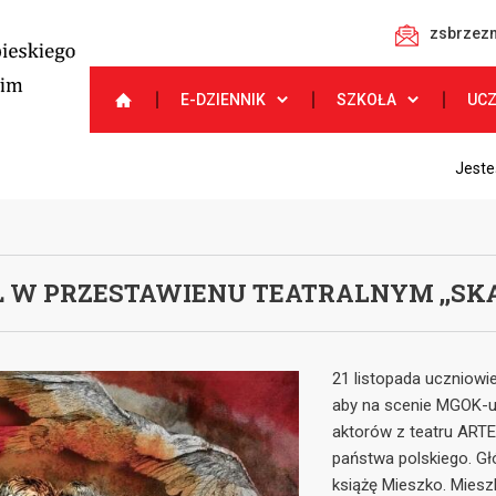
zsbrzezn
E-DZIENNIK
SZKOŁA
UC
Jeste
Ł W PRZESTAWIENU TEATRALNYM ,,SK
21 listopada uczniowie
aby na scenie MGOK-u
aktorów z teatru ART
państwa polskiego. G
książę Mieszko. Miesz