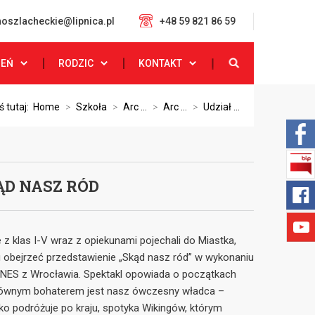
oszlacheckie@lipnica.pl
+48 59 821 86 59
ZEŃ
RODZIC
KONTAKT
ś tutaj:
Home
>
Szkoła
>
Arc ...
>
Arc ...
>
Udział ...
ĄD NASZ RÓD
 z klas I-V wraz z opiekunami pojechali do Miastka,
 obejrzeć przedstawienie „Skąd nasz ród” w wykonaniu
ENES z Wrocławia. Spektakl opowiada o początkach
łównym bohaterem jest nasz ówczesny władca –
ko podróżuje po kraju, spotyka Wikingów, którym