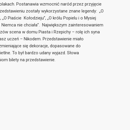
olakach. Postanawia wzmocnić naród przez przyjęcie
rzedstawieniu zostały wykorzystane znane legendy: „O
 „O Piaście Kołodzieju”, „O królu Popielu i o Mysiej
o Niemca nie chciała”. Największym zainteresowaniem
dzów scena w domu Piasta i Rzepichy – rolę ich syna
asz uczeń – Nikodem. Przedstawienie miało
zmieniające się dekoracje, dopasowane do
tlne. To był bardzo udany wyjazd. Słowa
om bilety na przedstawienie.