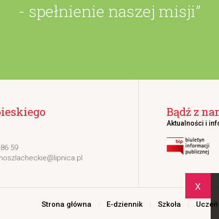
- spełnienie naszej misji”
bieskiego
Bądź z na
Aktualności i in
 86 59
noszlacheckie@lipnica.pl
x
Strona główna
E-dziennik
Szkoła
Uczeń