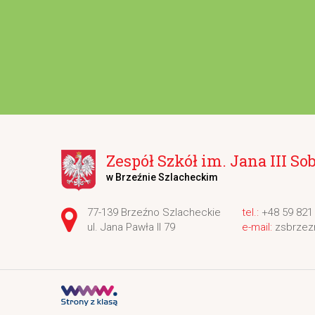
Zespół Szkół im. Jana III So
w Brzeźnie Szlacheckim
Adres pocztowy:
77-139 Brzeźno Szlacheckie
+48 59 821
ul. Jana Pawła II 79
zsbrzez