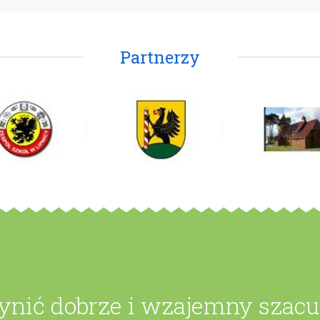
Partnerzy
zynić dobrze i wzajemny szac