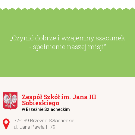
,,Czynić dobrze i wzajemny szacunek
- spełnienie naszej misji”
Zespół Szkół im. Jana III
Sobieskiego
w Brzeźnie Szlacheckim
Adres pocztowy:
77-139 Brzeźno Szlacheckie
ul. Jana Pawła II 79