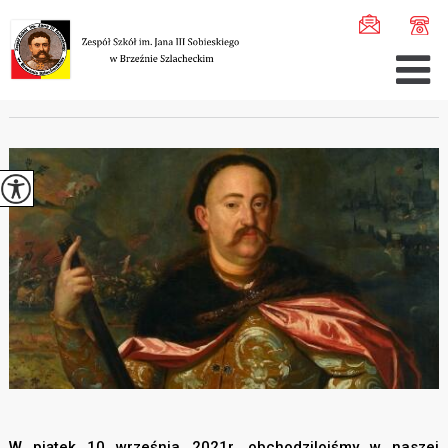
Jesteś tutaj:
Home
>
Aktualności
>
ŚWIĘTO SZKOŁY ...
ŚWIĘTO SZKOŁY
W piątek 10 września 2021r. obchodziloiśmy w naszej