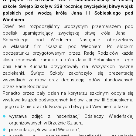
szkole Święto Szkoły w 338 rocznicę zwycięskiej bitwy wojsk
polskich pod wodzą króla Jana III Sobieskiego pod
Wiedniem.
Dzień ten rozpoczęliśmy uroczystym przemarszem pod
obelisk upamiętniający zwycięską bitwę króla Jana III
Sobieskiego pod Wiedniem. Następnie obejrzeliśmy
w wklasach film "Kaszubi pod Wiedniem. Po słodkim
poczęstunku przygotowanym przez Radę Rodziców każda
klasa zbudowała zamek dla króla Jana III Sobieskiego. Tego
dnia Panie Kucharki przygotowały dla Wszystkich pyszne
zapiekanki. Święto Szkoły zakończyło się prezentacją
wszystkich zamków oraz degustacją lodów ufundowanych
przez Radę Rodziców.
Ponadto przez cały dzień na korytarzu szkolnym odbyła się
wystawa książek poświęconych królowi Janowi III Sobieskiemu
i jego rodzinie oraz dotyczących bitwy pod Wiedniem a także
wystawa zdjęć z inscenizacji Odsieczy Wiedeńskiej
organizowanych w Brzeźnie Szlach.,
prezentacja „Bitwa pod Wiedniem”,