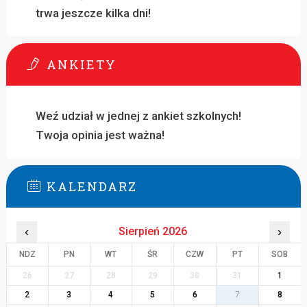
trwa jeszcze kilka dni!
ANKIETY
Weź udział w jednej z ankiet szkolnych!
Twoja opinia jest ważna!
KALENDARZ
‹
Sierpień 2026
›
NDZ
PN
WT
ŚR
CZW
PT
SOB
26
27
28
29
30
31
1
2
3
4
5
6
7
8