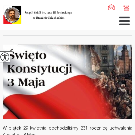
Jesteś tutaj:
Home
>
Aktualności
>
Święto Konstytucji 3 ...
ŚWIĘTO KONSTYTUCJI 3 MAJA
W piątek 29 kwietnia obchodziliśmy 231 rocznicę uchwalenia
Knstytucji 3 Maja.