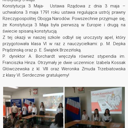
Konstytucja 3 Maja- Ustawa Rządowa z dnia 3 maja –
uchwalona 3 maja 1791 roku ustawa regulująca ustrój prawny
Rzeczypospolitej Obojga Narodów. Powszechnie przyjmuje się,
że Konstytucja 3 Maja była pierwszą w Europie i drugą na
świecie spisaną konstytucją.
Z tej okazji w naszej szkole odbył się uroczysty apel, który
przygotowała klasa VI w raz z nauczycielkami: p. M. Depka
Prądzinską oraz p. E. Świątek Brzezińską.
P. dyrektor A. Borchardt wręczyła również stypendia im.
Franciszka Hinza. Otrzymały je dwie uczennice: Izabela Kossak
Główczewska z kl. VIII oraz Weronika Zmuda Trzebiatowska
z klasy VI. Serdecznie gratulujemy!