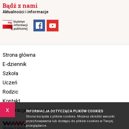
Bądź z nami
Aktualności i informacje
Strona główna
E-dziennik
Szkoła
Uczeń
Rodzic
Kontakt
x
Deklaracja dostępności
INFORMACJA DOTYCZĄCA PLIKÓW COOKIES
Strona korzysta z plików cookies. Możesz określić warunki
przechowywania lub dostępu do plików cookies w Twojej
przeglądarce.