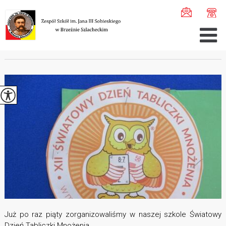
Jesteś tutaj:
Home
>
Aktualności
>
Światowy Dzień Tabli ...
ŚWIATOWY DZIEŃ TABLICZKI MNOŻENIA
Już po raz piąty zorganizowaliśmy w naszej szkole Światowy
Dzień Tabliczki Mnożenia.