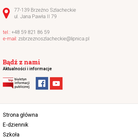
Adres pocztowy:
77-139 Brzeźno Szlacheckie
ul. Jana Pawła II 79
+48 59 821 86 59
zsbrzeznoszlacheckie@lipnica.pl
Bądź z nami
Aktualności i informacje
Strona główna
E-dziennik
Szkoła