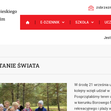
zsbrzezn
E-DZIENNIK
SZKOŁA
UC
Jest
TANIE ŚWIATA
W środę 21 września u
kolejny wzięli udział w
Posprzątaliśmy teren 
w kierunku Borowego M
rekreacyjnego i plaży