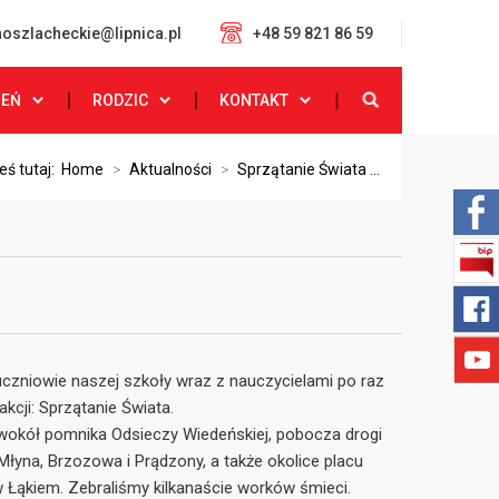
oszlacheckie@lipnica.pl
+48 59 821 86 59
ZEŃ
RODZIC
KONTAKT
eś tutaj:
Home
>
Aktualności
>
Sprzątanie Świata ...
czniowie naszej szkoły wraz z nauczycielami po raz
 akcji: Sprzątanie Świata.
wokół pomnika Odsieczy Wiedeńskiej, pobocza drogi
łyna, Brzozowa i Prądzony, a także okolice placu
 w Łąkiem. Zebraliśmy kilkanaście worków śmieci.