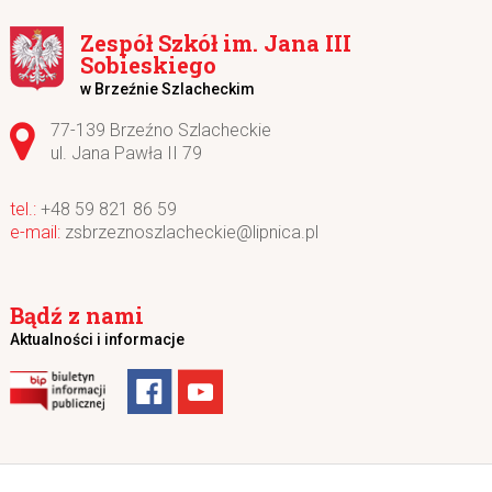
Zespół Szkół im. Jana III
Sobieskiego
w Brzeźnie Szlacheckim
Adres pocztowy:
77-139 Brzeźno Szlacheckie
ul. Jana Pawła II 79
+48 59 821 86 59
zsbrzeznoszlacheckie@lipnica.pl
Bądź z nami
Aktualności i informacje