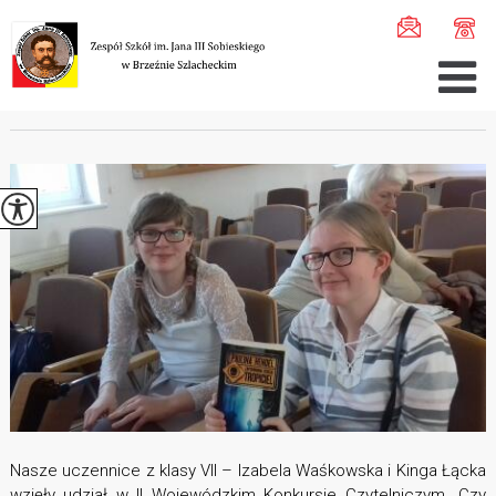
Jesteś tutaj:
Home
>
Szkoła
>
Arc ...
>
Arc ...
>
Spotkan ...
SPOTKANIE AUTORSKIE Z PAULINĄ HENDEL
Nasze uczennice z klasy VII – Izabela Waśkowska i Kinga Łącka
wzięły udział w II Wojewódzkim Konkursie Czytelniczym „Czy