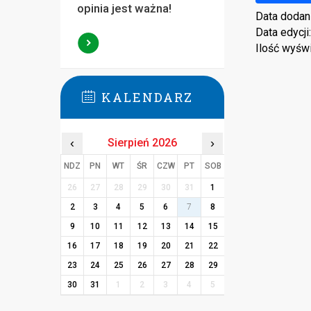
opinia jest ważna!
Data dodan
Data edycji
Ilość wyśw
KALENDARZ
‹
Sierpień 2026
›
NDZ
PN
WT
ŚR
CZW
PT
SOB
26
27
28
29
30
31
1
2
3
4
5
6
7
8
9
10
11
12
13
14
15
16
17
18
19
20
21
22
23
24
25
26
27
28
29
30
31
1
2
3
4
5