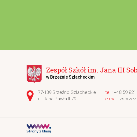
Zespół Szkół im. Jana III So
w Brzeźnie Szlacheckim
Adres pocztowy:
77-139 Brzeźno Szlacheckie
+48 59 821
ul. Jana Pawła II 79
zsbrzez