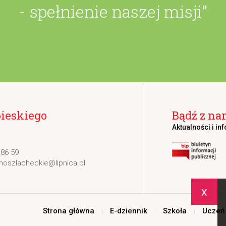
- spełnienie naszej misji”
bieskiego
Bądź z na
Aktualności i in
 86 59
noszlacheckie@lipnica.pl
x
Strona główna
E-dziennik
Szkoła
Uczeń