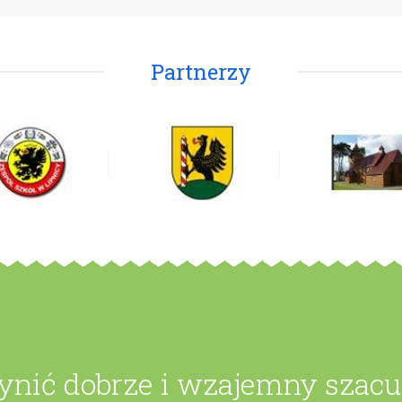
Partnerzy
zynić dobrze i wzajemny szac