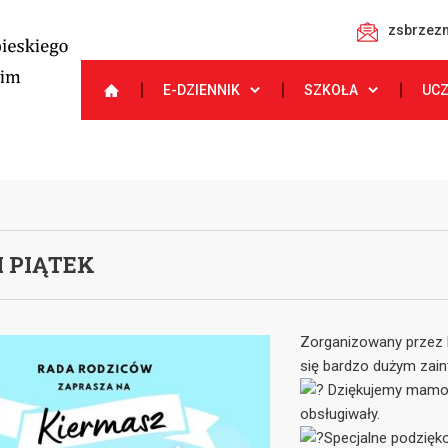
zsbrzezn
E-DZIENNIK
SZKOŁA
UC
I PIĄTEK
Zorganizowany przez 
się bardzo dużym zai
Dziękujemy mamom, 
obsługiwały.
Specjalne podzięk