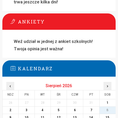
trwa jeszcze kilka dni!
ANKIETY
Weź udział w jednej z ankiet szkolnych!
Twoja opinia jest ważna!
KALENDARZ
‹
Sierpień 2026
›
NDZ
PN
WT
ŚR
CZW
PT
SOB
26
27
28
29
30
31
1
2
3
4
5
6
7
8
9
10
11
12
13
14
15