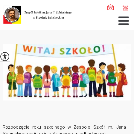
Jesteś tutaj:
Home
>
Aktualności
>
Rozpoczęcie roku szk ...
ROZPOCZĘCIE ROKU SZKOLNEGO 2020/2021
Rozpoczęcie roku szkolnego w Zespole Szkół im. Jana III
Sobieskiego w Brzeźnie Szlacheckim odbędzie się