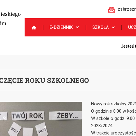
zsbrzezn
E-DZIENNIK
SZKOŁA
UC
Jesteś 
CZĘCIE ROKU SZKOLNEGO
Nowy rok szkolny 202
O godzinie 8.00 w koś
W szkole o godz. 9.00
2023/2024.
W trakcie uroczystości