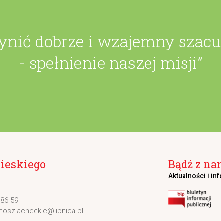
zynić dobrze i wzajemny szac
- spełnienie naszej misji”
bieskiego
Bądź z na
Aktualności i in
 86 59
noszlacheckie@lipnica.pl