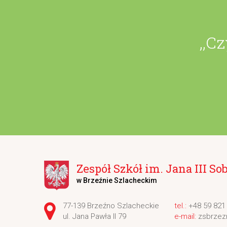
,,C
Zespół Szkół im. Jana III So
w Brzeźnie Szlacheckim
Adres pocztowy:
77-139 Brzeźno Szlacheckie
+48 59 821
ul. Jana Pawła II 79
zsbrzez