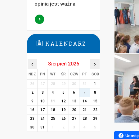
opinia jest ważna!
KALENDARZ
‹
Sierpień 2026
›
NDZ
PN
WT
ŚR
CZW
PT
SOB
26
27
28
29
30
31
1
2
3
4
5
6
7
8
9
10
11
12
13
14
15
16
17
18
19
20
21
22
23
24
25
26
27
28
29
30
31
1
2
3
4
5
Udostę