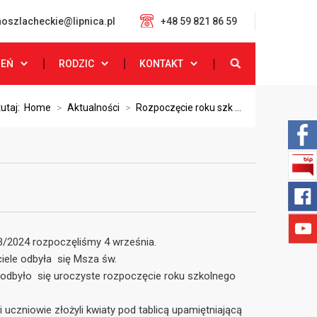
oszlacheckie@lipnica.pl
+48 59 821 86 59
ZEŃ
RODZIC
KONTAKT
tutaj:
Home
>
Aktualności
>
Rozpoczęcie roku szk ...
3/2024 rozpoczęliśmy 4 września.
ciele odbyła się Msza św.
 odbyło się uroczyste rozpoczęcie roku szkolnego
 uczniowie złożyli kwiaty pod tablicą upamiętniającą