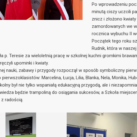
Po wprowadzeniu pocz
minutą ciszy uczcili p
znicz i złożono kwiaty
zamordowanych we wrze
rocznica wybuchu II w
Początek tego roku sz
Rudnik, która w nasze
 p. Teresie za wieloletnią pracę w szkolnej kuchni gromkimi brawami
czyli upominki i kwiaty.
ej nauki, zabawy i przygody rozpoczął w sposób symboliczny pier
 pierwszoklasistów: Marcelina, Łucja, Lilia, Blanka, Nela, Monika, H
kolny był nie tylko wspaniałą edukacyjną przygodą, ale i niezapo
iedza będzie trampoliną do osiągania sukcesów, a Szkoła miejscem
z radością.