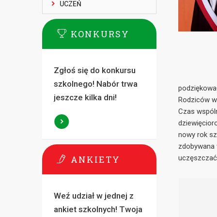
UCZEŃ
KONKURSY
Zgłoś się do konkursu
szkolnego! Nabór trwa
podziękowała
jeszcze kilka dni!
Rodziców wrę
Czas wspóln
dziewięcioro
nowy rok sz
zdobywana w
ANKIETY
uczęszczać 
Weź udział w jednej z
ankiet szkolnych! Twoja