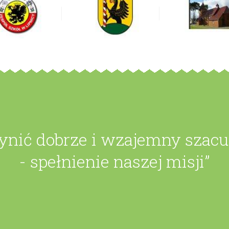
zynić dobrze i wzajemny szac
- spełnienie naszej misji”