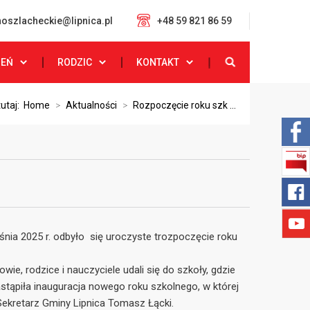
oszlacheckie@lipnica.pl
+48 59 821 86 59
ZEŃ
RODZIC
KONTAKT
tutaj:
Home
>
Aktualności
>
Rozpoczęcie roku szk ...
śnia 2025 r. odbyło się uroczyste trozpoczęcie roku
wie, rodzice i nauczyciele udali się do szkoły, gdzie
astąpiła inauguracja nowego roku szkolnego, w której
Sekretarz Gminy Lipnica Tomasz Łącki.