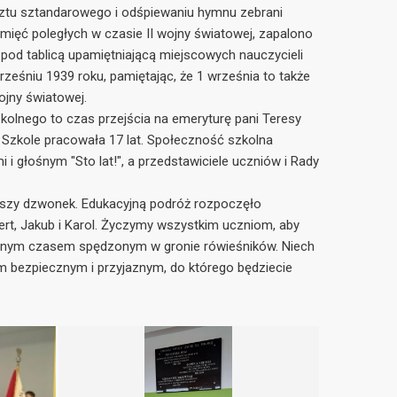
tu sztandarowego i odśpiewaniu hymnu zebrani
amięć poległych w czasie II wojny światowej, zapalono
 pod tablicą upamiętniającą miejscowych nauczycieli
śniu 1939 roku, pamiętając, że 1 września to także
ojny światowej.
kolnego to czas przejścia na emeryturę pani Teresy
j Szkole pracowała 17 lat. Społeczność szkolna
 i głośnym "Sto lat!", a przedstawiciele uczniów i Rady
wszy dzwonek. Edukacyjną podróż rozpoczęło
ubert, Jakub i Karol. Życzymy wszystkim uczniom, aby
mnianym czasem spędzonym w gronie rówieśników. Niech
 bezpiecznym i przyjaznym, do którego będziecie