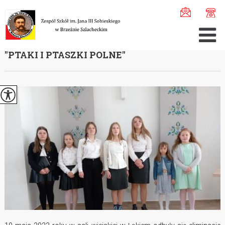
Jesteś tutaj:
Home
>
Aktualności
>
Regionalny Konkurs R ...
REGIONALNY KONKURS RECYTATORSKI
''PTAKI I PTASZKI POLNE''