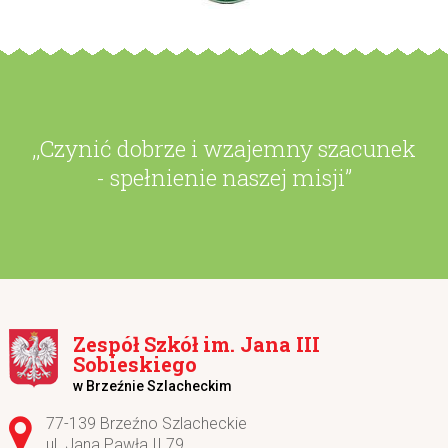
,,Czynić dobrze i wzajemny szacunek
- spełnienie naszej misji”
Zespół Szkół im. Jana III
Sobieskiego
w Brzeźnie Szlacheckim
Adres pocztowy:
77-139 Brzeźno Szlacheckie
ul. Jana Pawła II 79