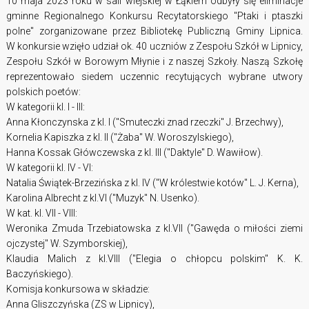
10 maja 2023 roku w sali wiejskiej w Łąkiem odbyły się eliminacje
gminne Regionalnego Konkursu Recytatorskiego "Ptaki i ptaszki
polne" zorganizowane przez Bibliotekę Publiczną Gminy Lipnica.
W konkursie wzięło udział ok. 40 uczniów z Zespołu Szkół w Lipnicy,
Zespołu Szkół w Borowym Młynie i z naszej Szkoły. Naszą Szkołę
reprezentowało siedem uczennic recytujących wybrane utwory
polskich poetów:
W kategorii kl. I - III:
Anna Kłonczynska z kl. I ("Smuteczki znad rzeczki" J. Brzechwy),
Kornelia Kapiszka z kl. II ("Żaba" W. Woroszylskiego),
Hanna Kossak Główczewska z kl. III ("Daktyle" D. Wawiłow).
W kategorii kl. IV - VI:
Natalia Świątek-Brzezińska z kl. IV ("W królestwie kotów" L. J. Kerna),
Karolina Albrecht z kl.VI ("Muzyk" N. Usenko).
W kat. kl. VII - VIII:
Weronika Zmuda Trzebiatowska z kl.VII ("Gawęda o miłości ziemi
ojczystej" W. Szymborskiej),
Klaudia Malich z kl.VIII ("Elegia o chłopcu polskim" K. K.
Baczyńskiego).
Komisja konkursowa w składzie:
Anna Gliszczyńska (ZS w Lipnicy),