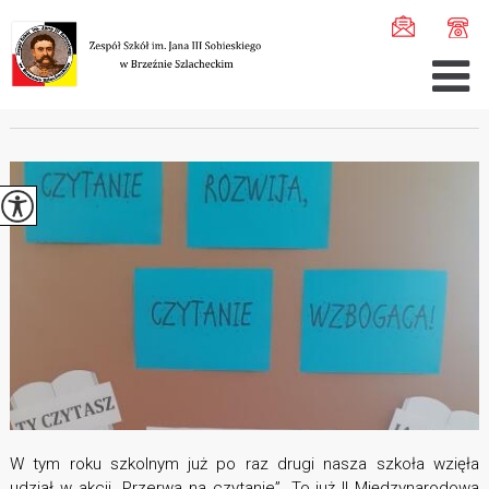
Jesteś tutaj:
Home
>
Aktualności
>
Przerwa na czytanie ...
PRZERWA NA CZYTANIE
W tym roku szkolnym już po raz drugi nasza szkoła wzięła
udział w akcji „Przerwa na czytanie”. To już II Międzynarodowa