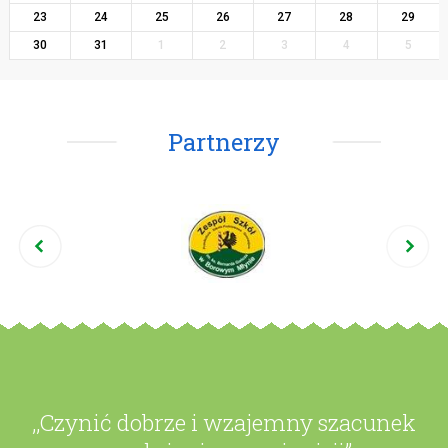
23
24
25
26
27
28
29
30
31
1
2
3
4
5
Partnerzy
,,Czynić dobrze i wzajemny szacunek