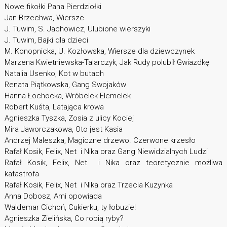
Nowe fikołki Pana Pierdziołki
Jan Brzechwa, Wiersze
J. Tuwim, S. Jachowicz, Ulubione wierszyki
J. Tuwim, Bajki dla dzieci
M. Konopnicka, U. Kozłowska, Wiersze dla dziewczynek
Marzena Kwietniewska-Talarczyk, Jak Rudy polubił Gwiazdkę
Natalia Usenko, Kot w butach
Renata Piątkowska, Gang Swojaków
Hanna Łochocka, Wróbelek Elemelek
Robert Kuśta, Latająca krowa
Agnieszka Tyszka, Zosia z ulicy Kociej
Mira Jaworczakowa, Oto jest Kasia
Andrzej Maleszka, Magiczne drzewo. Czerwone krzesło
Rafał Kosik, Felix, Net i Nika oraz Gang Niewidzialnych Ludzi
Rafał Kosik, Felix, Net i Nika oraz teoretycznie możliwa
katastrofa
Rafał Kosik, Felix, Net i NIka oraz Trzecia Kuzynka
Anna Dobosz, Ami opowiada
Waldemar Cichoń, Cukierku, ty łobuzie!
Agnieszka Zielińska, Co robią ryby?