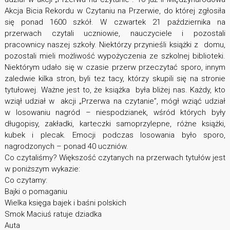
Akcja Bicia Rekordu w Czytaniu na Przerwie, do której zgłosiła
się ponad 1600 szkół. W czwartek 21 października na
przerwach czytali uczniowie, nauczyciele i pozostali
pracownicy naszej szkoły. Niektórzy przynieśli książki z domu,
pozostali mieli możliwość wypożyczenia ze szkolnej biblioteki.
Niektórym udało się w czasie przerw przeczytać sporo, innym
zaledwie kilka stron, byli tez tacy, którzy skupili się na stronie
tytułowej. Ważne jest to, że książka była bliżej nas. Każdy, kto
wziął udział w akcji „Przerwa na czytanie”, mógł wziąć udział
w losowaniu nagród – niespodzianek, wśród których były
długopisy, zakładki, karteczki samoprzylepne, różne książki,
kubek i plecak. Emocji podczas losowania było sporo,
nagrodzonych – ponad 40 uczniów.
Co czytaliśmy? Większość czytanych na przerwach tytułów jest
w poniższym wykazie:
Co czytamy:
Bajki o pomaganiu
Wielka księga bajek i baśni polskich
Smok Maciuś ratuje dziadka
Auta