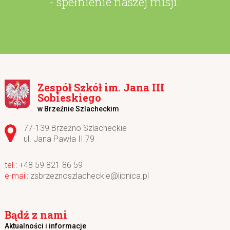
- spełnienie naszej misji”
Zespół Szkół im. Jana III
Sobieskiego
w Brzeźnie Szlacheckim
Adres pocztowy:
77-139 Brzeźno Szlacheckie
ul. Jana Pawła II 79
+48 59 821 86 59
zsbrzeznoszlacheckie@lipnica.pl
Bądź z nami
Aktualności i informacje