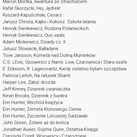
Marcin Mortka, Awantura ze Strachulcem
Rafał Skorzycki, Hej, Jędrek!
Ryszard Kapuściński, Cesarz
Janusz Christa, Kajko i Kokosz. Szkoła latania
Henryk Sienkiewicz, Rodzina Połanieckich
Henryk Sienkiewicz, Quo vadis
Adam Mickiewicz, Dziady cz. II
Juliusz Słowacki, Balladyna
Tove Jansson, Kometa nad Doliną Muminków
C.S. LEvis, Opowieści z Narnii. Lew, Czarownica i Stara szafa
E. Eriksson, R. Lagercrantz, Kiedy ostatnio byłam szczęśliwa
Patricia Leitch, Na ratunek Shanti
Harper Lee, Zabić drozda
Jeff Kinney, Dziennik cwaniaczka
Kevin Brooks, Dziennik z bunkra
Erin Hunter, Wschód księżyca
Erin Hunter, Zemsta Klonowego Cienia
Erin Hunter, Życzenie Liściastej Sadzawki
John Green, Żółwie aż do końca
Jonathan Auxier, Sophie Quire, Ostatnia Księga
Cressida Corell, Wojownicy i Czarodzieje