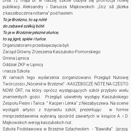
Dnia 12 maja br. w naszej szkole odbyła się promocja nowej
publikacji Aleksandry i Dariusza Majkowskich „Ùcz sã jãzëka
z kaszëbsczima nótama" pod hasłem:
To je Brzézno, to są nótë
do zabawë szëkùj bótë
To je w Brzéznie pëszné słuńce,
to są jigrë, spiéw i tuńce.
Organizatorami przedsięwzięcia byli:
Zarząd Główny Zrzeszenia Kaszubsko-Pomorskiego
Gmina Lipnica
Oddział ZKP w Lipnicy
i nasza Szkoła.
W ramach tego wydarzenia zorganizowano Przegląd Nutowej
Twórczości „Nócenié w Brzéznie” - KASZËBSCZÉ NÓTË NA CZËSTO
NOWI ÔRT, na który oprócz występujących szkół przybyło wielu
znamienitych gości. Przegląd uświetniły występy Kaszubskiego
Zespołu Pieśni i Tańca " Kacper i Lénka" z Niezabyszewa. Na scenie
wystąpili artyści z trzynastu szkół, prezentując w formie
miniprzedstawienia wybraną spośród zawartych w książce A. i D.
Majkowskich wersję kaszubskich nut:.
Szkoła Podstawowa w Brzeźnie Szlacheckim - "Bawidła" (przyg.