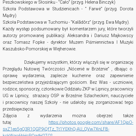
Peszkowskiego w Słosinku - "Cało" (przyg. Helena Binczyk)
Szkoła Podstawowa w Studzienicach - " Farwë" (przyg. Dorota
Mądry)
Szkoła Podstawowa w Tuchomiu - "Kalãdôrz" (przyg. Ewa Mądry).
Każdy występ podsumowany był komentarzem jury, które tworzyli
autorzy promowanej publikacji: Aleksandra i Dariusz Majkowscy
oraz Tomasz Fopke - dyrektor Muzem Piśmiennictwa I Muzyki
Kaszubsko-Pomorskiej w Wejherowie.
Dziękujemy wszystkim, którzy włączyli się w organizację
Przeglądu Nutowej Twórczości „Nócenié w Brzéznie” , dbając o
oprawę wydarzenia, zaplecze kuchenne oraz zapewnienie
bezpieczeństwa przyjeżdżającym gościom. Bez Was - uczniowie,
rodzice, sponsorzy, członkowie Oddziału ZKP w Lipnicy, pracownicy
UG w Lipnicy, strażacy OSP w Brzeźnie Szlacheckim, nauczyciele
i pracownicy naszej Szkoły - nie udałoby się zorganizować tego
przedsięwzięcia.
Zdjęcia z wydarzenia można obejrzeć także
tutaj:
https://photos.google.com/share/AF1QipO-
sxZ1ep5gQ3R1QGP9jQfTz_Tt1Y0XhQ-AU_QVw7XnLFB-
kckWqo6bHcRQgdH2TQ?