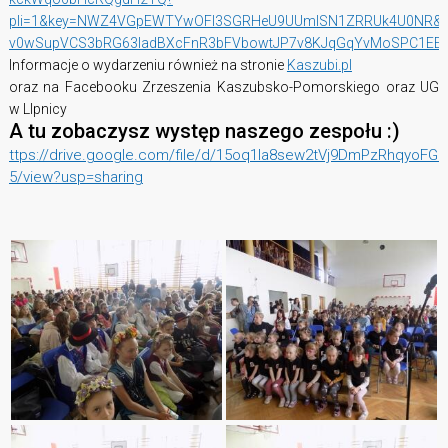
pli=1&key=NWZ4VGpEWTYwOFI3SGRHeU9UUmlSN1ZRRUk4U0NR&fb
v0wSupVCS3bRG63IadBXcFnR3bFVbowtJP7v8KJqGqYvMoSPC1EE
Informacje o wydarzeniu również na stronie
Kaszubi.pl
oraz na Facebooku Zrzeszenia Kaszubsko-Pomorskiego oraz UG
w LIpnicy
A tu zobaczysz występ naszego zespołu :)
ttps://drive.google.com/file/d/15oq1la8sew2tVj9DmPzRhqyoFGM
5/view?usp=sharing