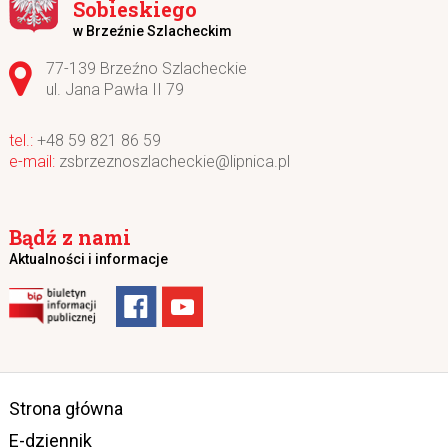
Sobieskiego
w Brzeźnie Szlacheckim
Adres pocztowy:
77-139 Brzeźno Szlacheckie
ul. Jana Pawła II 79
+48 59 821 86 59
zsbrzeznoszlacheckie@lipnica.pl
Bądź z nami
Aktualności i informacje
Strona główna
E-dziennik