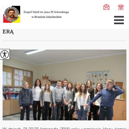
Jesteś tutaj:
Home
>
Szkoła
>
Arc ...
>
Arc ...
>
Próbny ...
PRÓBNY EGZAMIN ÓSMOKLASISTY Z ,,NOWĄ
ERĄ