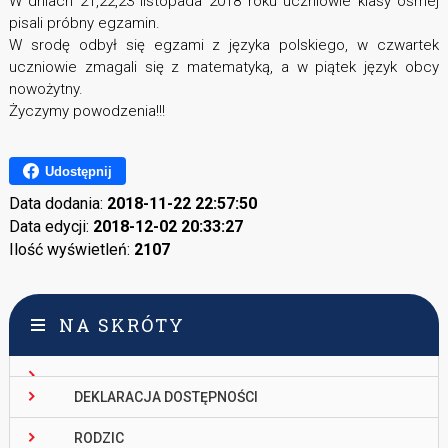
W dniach 21,22,23 listopada 2018 roku uczniowie klasy ósmej
pisali próbny egzamin.
W srodę odbył się egzami z języka polskiego, w czwartek
uczniowie zmagali się z matematyką, a w piątek język obcy
nowożytny.
Życzymy powodzenia!!!
Udostępnij
Data dodania:
2018-11-22 22:57:50
Data edycji:
2018-12-02 20:33:27
Ilość wyświetleń:
2107
NA SKRÓTY
DEKLARACJA DOSTĘPNOŚCI
RODZIC