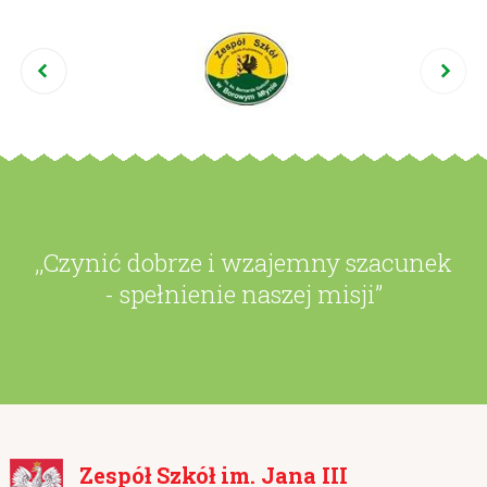
,,Czynić dobrze i wzajemny szacunek
- spełnienie naszej misji”
Zespół Szkół im. Jana III