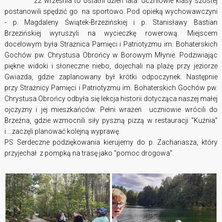
22 września to ostatni dzień lata. Uczniowie klasy szóstej
postanowili spędzić go na sportowo. Pod opieką wychowawczyni
- p. Magdaleny Świątek-Brzezińskiej i p. Stanisławy Bastian
Brzezińskiej wyruszyli na wycieczkę rowerową. Miejscem
docelowym była Strażnica Pamięci i Patriotyzmu im. Bohaterskich
Gochów pw. Chrystusa Obrońcy w Borowym Młynie. Podziwiając
piękne widoki i słoneczne niebo, dojechali na plażę przy jeziorze
Gwiazda, gdzie zaplanowany był krótki odpoczynek. Następnie
przy Strażnicy Pamięci i Patriotyzmu im. Bohaterskich Gochów pw.
Chrystusa Obrońcy odbyła się lekcja historii dotycząca naszej małej
ojczyzny i jej mieszkańców.
Pełni wrażeń uczniowie wrócili do
Brzeźna, gdzie wzmocnili siły pyszną pizzą w restauracji "Kuźnia"
i ...zaczęli planować kolejną wyprawę.
PS Serdeczne podziękowania kierujemy do p. Zachariasza, który
przyjechał z pompką na trasę jako "pomoc drogowa".