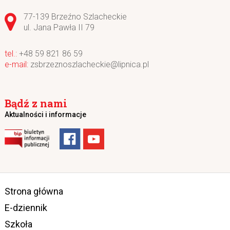
Adres pocztowy:
77-139 Brzeźno Szlacheckie
ul. Jana Pawła II 79
+48 59 821 86 59
zsbrzeznoszlacheckie@lipnica.pl
Bądź z nami
Aktualności i informacje
Strona główna
E-dziennik
Szkoła