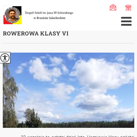
Jesteś tutaj:
Home
>
Aktualności
>
Pożegnanie lata - wy ...
POŻEGNANIE LATA - WYCIECZKA
ROWEROWA KLASY VI