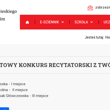
zsbrzezn
E-DZIENNIK
SZKOŁA
UC
Jesteś tutaj:
Ho
TOWY KONKURS RECYTATORSKI Z TWÓR
oska - I miejsce
olina - II miejsce
sak Główczewska - III miejsce