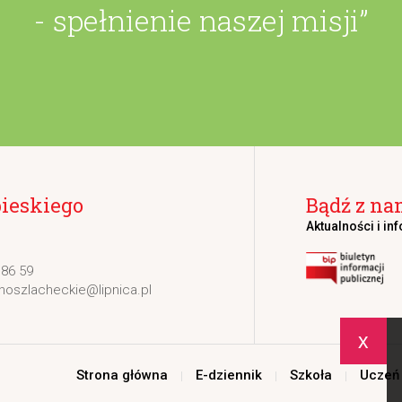
- spełnienie naszej misji”
bieskiego
Bądź z na
Aktualności i in
 86 59
noszlacheckie@lipnica.pl
x
Strona główna
E-dziennik
Szkoła
Uczeń