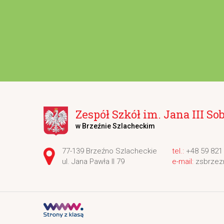
Zespół Szkół im. Jana III So
w Brzeźnie Szlacheckim
Adres pocztowy:
77-139 Brzeźno Szlacheckie
+48 59 821
ul. Jana Pawła II 79
zsbrzez