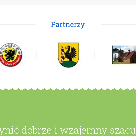
Partnerzy
zynić dobrze i wzajemny szac