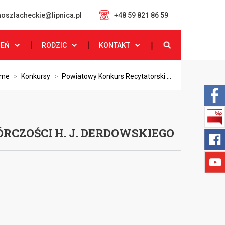
oszlacheckie@lipnica.pl
+48 59 821 86 59
ZEŃ
RODZIC
KONTAKT
me
>
Konkursy
>
Powiatowy Konkurs Recytatorski ...
CZOŚCI H. J. DERDOWSKIEGO