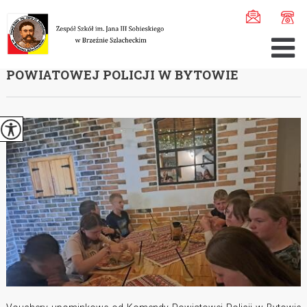
Jesteś tutaj:
Home
>
Aktualności
>
Pizza w ''Kuźni'' - ...
PIZZA W ''KUŹNI'' - NAGRODA OD KOMENDY
POWIATOWEJ POLICJI W BYTOWIE