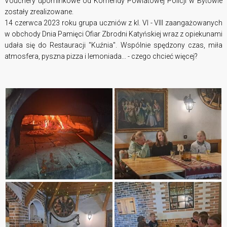
Vouchery upominkowe od Komendy Powiatowej Policji w Bytowie
zostały zrealizowane.
14 czerwca 2023 roku grupa uczniów z kl. VI - VIII zaangażowanych
w obchody Dnia Pamięci Ofiar Zbrodni Katyńskiej wraz z opiekunami
udała się do Restauracji "Kuźnia".
Wspólnie spędzony czas, miła
atmosfera, pyszna pizza i lemoniada... - czego chcieć więcej?