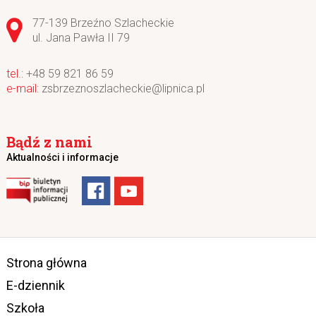
Adres pocztowy:
77-139 Brzeźno Szlacheckie
ul. Jana Pawła II 79
+48 59 821 86 59
zsbrzeznoszlacheckie@lipnica.pl
Bądź z nami
Aktualności i informacje
Strona główna
E-dziennik
Szkoła