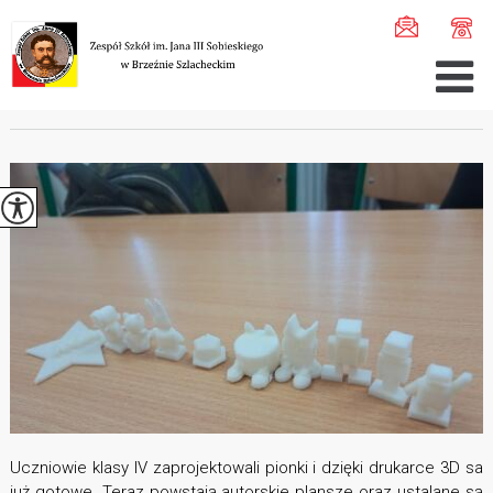
Jesteś tutaj:
Home
>
Szkoła
>
Pro ...
>
Lab ...
>
Pionki ...
PIONKI DO GRY
Uczniowie klasy IV zaprojektowali pionki i dzięki drukarce 3D sa
już gotowe. Teraz powstają autorskie plansze oraz ustalane są