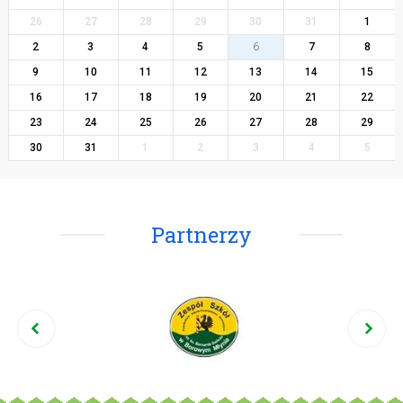
26
27
28
29
30
31
1
2
3
4
5
6
7
8
9
10
11
12
13
14
15
16
17
18
19
20
21
22
23
24
25
26
27
28
29
30
31
1
2
3
4
5
Partnerzy