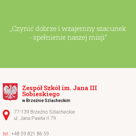
,,Czynić dobrze i wzajemny szacunek
- spełnienie naszej misji”
Zespół Szkół im. Jana III
Sobieskiego
w Brzeźnie Szlacheckim
Adres pocztowy:
77-139 Brzeźno Szlacheckie
ul. Jana Pawła II 79
+48 59 821 86 59