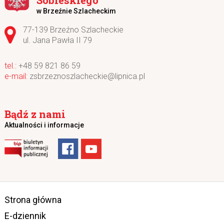
Sobieskiego
w Brzeźnie Szlacheckim
Adres pocztowy:
77-139 Brzeźno Szlacheckie
ul. Jana Pawła II 79
+48 59 821 86 59
zsbrzeznoszlacheckie@lipnica.pl
Bądź z nami
Aktualności i informacje
Strona główna
E-dziennik