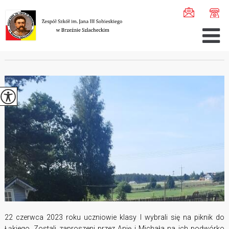
Jesteś tutaj:
Home
>
Aktualności
>
Piknik kl. I w Łąkie ...
PIKNIK KL. I W ŁĄKIEM
22 czerwca 2023 roku uczniowie klasy I wybrali się na piknik do
Łąkiego. Zostali zaproszeni przez Anię i Michała na ich podwórko