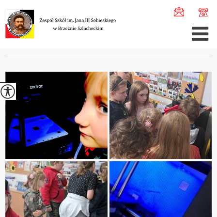
Jesteś tutaj:
Home
>
Szkoła
>
Pro ...
>
Lab ...
>
Pierwsz ...
PIERWSZE PROJEKTY 3D