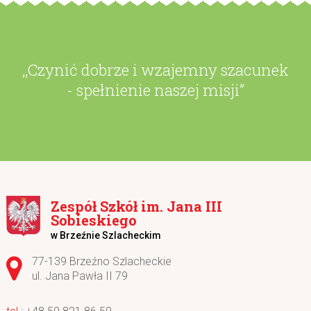
,,Czynić dobrze i wzajemny szacunek
- spełnienie naszej misji”
Zespół Szkół im. Jana III
Sobieskiego
w Brzeźnie Szlacheckim
Adres pocztowy:
77-139 Brzeźno Szlacheckie
ul. Jana Pawła II 79