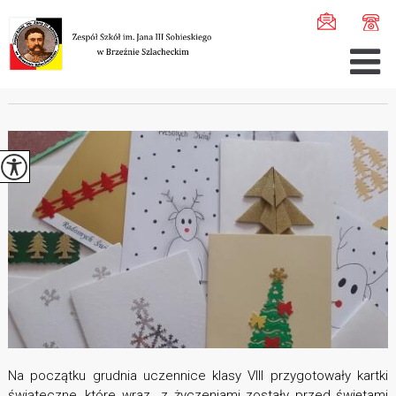
Jesteś tutaj:
Home
>
Aktualności
>
Pamiętajmy o senior ...
PAMIĘTAJMY O SENIORACH
Na początku grudnia uczennice klasy VIII przygotowały kartki
świąteczne, które wraz z życzeniami zostały przed świętami