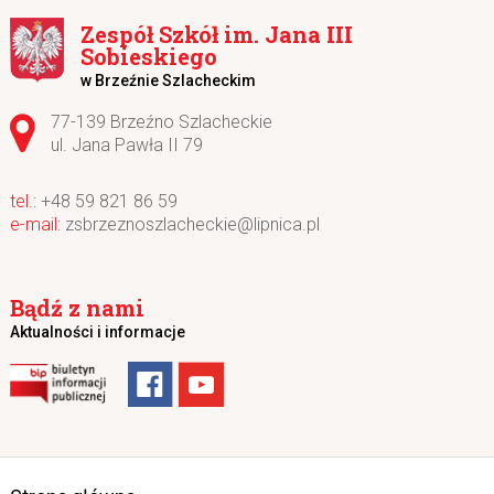
Zespół Szkół im. Jana III
Sobieskiego
w Brzeźnie Szlacheckim
Adres pocztowy:
77-139 Brzeźno Szlacheckie
ul. Jana Pawła II 79
+48 59 821 86 59
zsbrzeznoszlacheckie@lipnica.pl
Bądź z nami
Aktualności i informacje