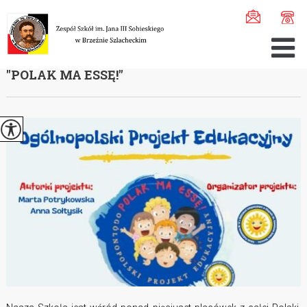
Jesteś tutaj:
Home
>
Aktualności
>
Ogólnopolski projekt ...
OGÓLNOPOLSKI PROJEKT EDUKACYJNY
''POLAK MA ESSĘ!''