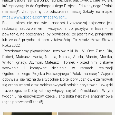
Nasza Szkoła jest wśród ponad pięciuset placówek z całej Polski,
które przystąpiły do Ogólnopolskiego Projektu Edukacyjnego "Polak
ma essę!". Zachęcamy do odszukania naszej Szkoły na mapie:
https://www.google.com/maps/d/edit...
Essa - określenie ma wiele znaczeń i zazwyczaj kojarzone jest
radością, zadowoleniem i wszystkim, co pozytywne. Essa - na
powitanie, na pożegnanie, by powiedzieć, że jest fajnie, przyjemnie
lub że coś przychodzi nam z łatwością. To Młodzieżowe Słowo
Roku 2022.
Przedstawiamy piętnaścioro uczniów z kl. IV - VI. Oto: Zuzia, Ola,
Robert, Mateusz, Hania, Natalia, Natalia, Aniela, Marcin, Monika,
Wiktor, Ignacy, Szymon, Mateusz i Tomek - przed nimi ciekawe
wyzwania i kreatywne działania w ramach realizacji
Ogólnopolskiego Projektu Edukacyjnego "Polak ma essę!". Zajęcia
odbywają się raz na dwa tygodnie. Do tej pory uczniowie zajmowali
się archaizmami oraz odkleksowywali polskie przysłowia i związki
frazeologiczne. Do tej zabawy włączyli się też siómoklasiści. W tym
tygodniu na essowiczów czeka... angielska herbatka anagramowa
(będa potrzebne filiżanki!).