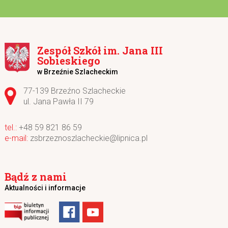
Zespół Szkół im. Jana III
Sobieskiego
w Brzeźnie Szlacheckim
Adres pocztowy:
77-139 Brzeźno Szlacheckie
ul. Jana Pawła II 79
+48 59 821 86 59
zsbrzeznoszlacheckie@lipnica.pl
Bądź z nami
Aktualności i informacje