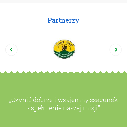
Partnerzy
,,Czynić dobrze i wzajemny szacunek
- spełnienie naszej misji”