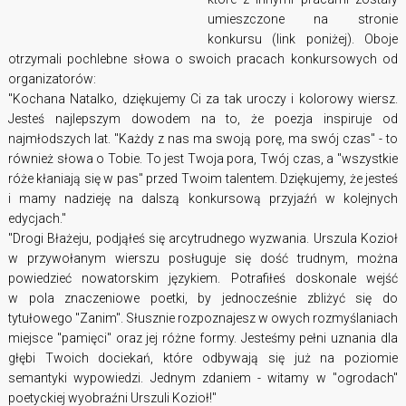
umieszczone na stronie
konkursu (link poniżej). Oboje
otrzymali pochlebne słowa o swoich pracach konkursowych od
organizatorów:
"Kochana Natalko, dziękujemy Ci za tak uroczy i kolorowy wiersz.
Jesteś najlepszym dowodem na to, że poezja inspiruje od
najmłodszych lat. "Każdy z nas ma swoją porę, ma swój czas" - to
również słowa o Tobie. To jest Twoja pora, Twój czas, a "wszystkie
róże kłaniają się w pas" przed Twoim talentem. Dziękujemy, że jesteś
i mamy nadzieję na dalszą konkursową przyjaźń w kolejnych
edycjach."
"Drogi Błażeju, podjąłeś się arcytrudnego wyzwania. Urszula Kozioł
w przywołanym wierszu posługuje się dość trudnym, można
powiedzieć nowatorskim językiem. Potrafiłeś doskonale wejść
w pola znaczeniowe poetki, by jednocześnie zbliżyć się do
tytułowego "Zanim". Słusznie rozpoznajesz w owych rozmyślaniach
miejsce "pamięci" oraz jej różne formy. Jesteśmy pełni uznania dla
głębi Twoich dociekań, które odbywają się już na poziomie
semantyki wypowiedzi. Jednym zdaniem - witamy w "ogrodach"
poetyckiej wyobraźni Urszuli Kozioł!"