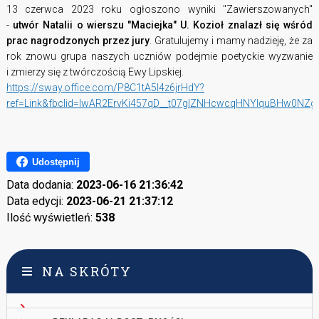
13 czerwca 2023 roku ogłoszono wyniki "Zawierszowanych"
-
utwór Natalii o wierszu "Maciejka" U. Kozioł znalazł się wśród
prac nagrodzonych przez jury
. Gratulujemy i mamy nadzieję, że za
rok znowu grupa naszych uczniów podejmie poetyckie wyzwanie
i zmierzy się z twórczością Ewy Lipskiej.
https://sway.office.com/P8C1tA5l4z6jrHdY?
ref=Link&fbclid=IwAR2ErvKi457qD__t07glZNHcwcqHNYlquBHw0NZg
Udostępnij
Data dodania:
2023-06-16 21:36:42
Data edycji:
2023-06-21 21:37:12
Ilość wyświetleń:
538
NA SKRÓTY