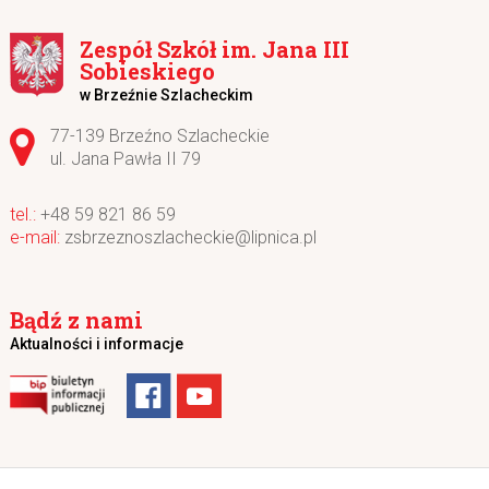
Zespół Szkół im. Jana III
Sobieskiego
w Brzeźnie Szlacheckim
Adres pocztowy:
77-139 Brzeźno Szlacheckie
ul. Jana Pawła II 79
+48 59 821 86 59
zsbrzeznoszlacheckie@lipnica.pl
Bądź z nami
Aktualności i informacje