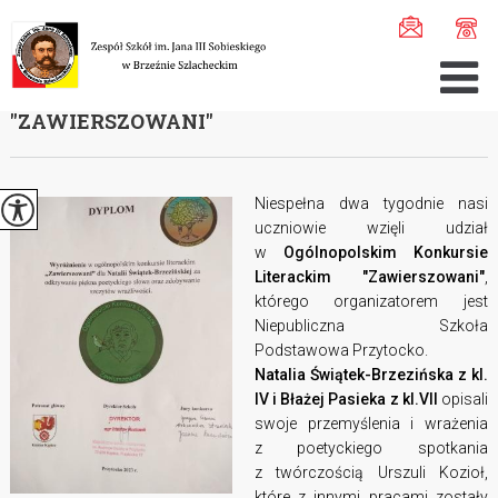
Jesteś tutaj:
Home
>
Aktualności
>
Ogólnopolski Konkurs ...
OGÓLNOPOLSKI KONKURS LITERACKI
''ZAWIERSZOWANI''
Niespełna dwa tygodnie nasi
uczniowie wzięli udział
w
Ogólnopolskim Konkursie
Literackim "Zawierszowani"
,
którego organizatorem jest
Niepubliczna Szkoła
Podstawowa Przytocko.
Natalia Świątek-Brzezińska z kl.
IV i Błażej Pasieka z kl.VII
opisali
swoje przemyślenia i wrażenia
z poetyckiego spotkania
z twórczością Urszuli Kozioł,
które z innymi pracami zostały